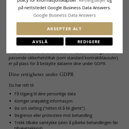
på nettstedet Google Business Data Answers.
Hvor lenge vi lagrer dataene dine
Google Business Data Answers
Vi oppbevarer kun personopplysninger så lenge det er
nødvendig for å oppfylle formålet de ble samlet inn for eller
AKSEPTER ALT
som kreves av loven.
Dataoverføringer utenfor EU
AVSLÅ
REDIGERE
Hvis data overføres til land utenfor EØS, vil vi sørge for at
passende sikkerhetstiltak (som standard kontraktklausuler)
er på plass for å beskytte dataene dine under GDPR.
Dine rettigheter under GDPR
Du har rett til:
Få tilgang til dine personlige data
Korriger unøyaktig informasjon
Be om sletting ("retten til å bli glemt")
Begrense eller protestere mot behandling
Trekk tilbake samtykke (uten å påvirke behandlingen før
tilbaketrekking)