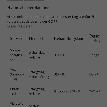
Hvem vi deler data med
Vi kan dele data med tredjepartstjenester i og utenfor EU,
forutsatt at de overholder GDPR.
Disse inkluderer:
Personve
Service
Hensikt
Behandlingsland
læring
Google
Webanalyse,
Analytics /
USA / EU
Google Privat
reklame
Ads
Meta
Retargeting,
(Facebook
USA / EU
Meta Privatli
markedsføring
Pixel)
TikTok
Retargeting,
Singapore / USA / EU
TikTok Privatl
Pixel
reklame
Microsoft
Analyse,