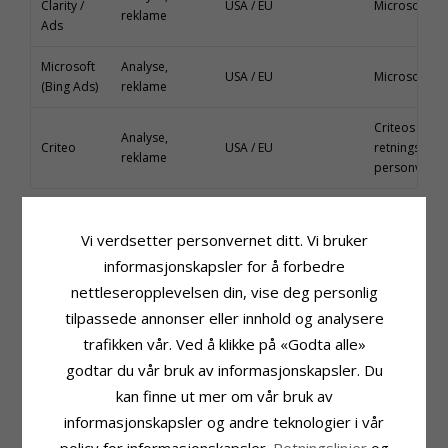
Clarity /
USA / EU
Microsoft Pri
reklame
Ads
Microsoft
Analyse,
USA / EU
Microsoft Pri
(Bing Ads)
reklame
Criteos
Analyse,
Criteo
USA / EU
retningslinjer
reklame
personvern
Rettslig grunnlag for å behandle data
Vi verdsetter personvernet ditt. Vi bruker
I samsvar med GDPR behandler vi dataene dine basert på:
informasjonskapsler for å forbedre
Samtykke (f.eks. bruk av informasjonskapsler eller
nettleseropplevelsen din, vise deg personlig
abonnement)
tilpassede annonser eller innhold og analysere
Kontraktsmessig nødvendighet (hvis du bruker
trafikken vår. Ved å klikke på «Godta alle»
tjenester/bestiller noe)
godtar du vår bruk av informasjonskapsler. Du
Berettiget interesse (analyse, nettstedoptimalisering,
grunnleggende markedsføring)
kan finne ut mer om vår bruk av
Juridiske forpliktelser (f.eks. registrering eller juridiske
informasjonskapsler og andre teknologier i vår
forespørsler)
policy for informasjonskapsler.
Retningslinjer
og