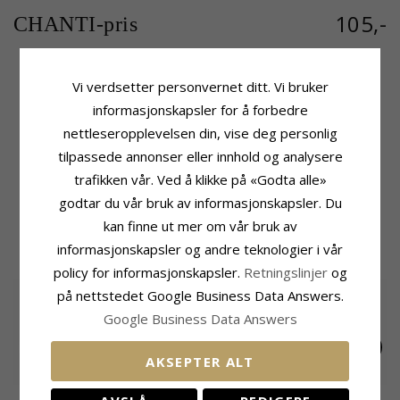
105,-
CHANTI-pris
Vi verdsetter personvernet ditt. Vi bruker
Produktinformasjon
Fatning
informasjonskapsler for å forbedre
Form:
Stjernetegn Tvillingene
Høyde:
16,2 mm
nettleseropplevelsen din, vise deg personlig
Anheng:
Anheng
Bredde:
13,3 mm
tilpassede annonser eller innhold og analysere
Edelmetall:
Sølv
Leveringstid
Overflate:
trafikken vår. Ved å klikke på «Godta alle»
Blank
Leveringstid:
Ca. 5-10 Hverdager
godtar du vår bruk av informasjonskapsler. Du
kan finne ut mer om vår bruk av
MEST POPULÆRE PRODUKTER I
informasjonskapsler og andre teknologier i vår
KATEGORIEN
policy for informasjonskapsler.
Retningslinjer
og
på nettstedet Google Business Data Answers.
Google Business Data Answers
AKSEPTER ALT
Stjernetegn løven
Stjernetegn
Stjernetegn løven