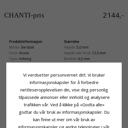
2144,-
CHANTI-pris
Produktinformasjon
Størrelse
Merke:
Siersbøl
Høyde:
5,0 mm
Form:
Krone
Høyde Inkl. Krok:
12,0 mm
Type:
Anheng
Bredde:
6,5 mm
Edelmetall:
8 Karat Med Rhodium
Leveringstid
Overflate:
Strukturert
Leveringstid:
Ca. 5-10 Hverdager
Vi verdsetter personvernet ditt. Vi bruker
informasjonskapsler for å forbedre
Passer Til Gullkjede Med Bredde
Venezia Max:
1,2 mm
nettleseropplevelsen din, vise deg personlig
Slange Maks:
1,2 mm
tilpassede annonser eller innhold og analysere
trafikken vår. Ved å klikke på «Godta alle»
BESLEKTEDE PRODUKTER
godtar du vår bruk av informasjonskapsler. Du
kan finne ut mer om vår bruk av
informasjonskapsler og andre teknologier i vår