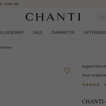
NEW COL
OLLEKSJONER
SALG
DIAMANTER
GIFTERINGE
redobber
Aagaard blomst
Disse smykkene
CHANTI-p