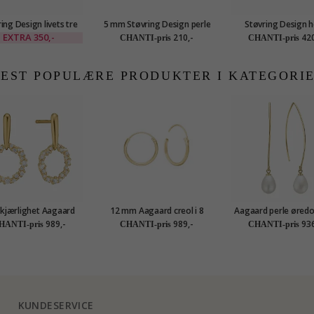
ing Design livets tre
5 mm Støvring Design perle
Støvring Design h
øredobber i sølv
øredobber i sølv
øredobber i søl
EXTRA
350,-
210,-
420
CHANTI-pris
CHANTI-pris
EST POPULÆRE PRODUKTER I KATEGORI
 kjærlighet Aagaard
12 mm Aagaard creol i 8
Aagaard perle øredo
obber i forgylt sølv
karat
forgylt sølv
989,-
989,-
936
HANTI-pris
CHANTI-pris
CHANTI-pris
hvit zirkon
KUNDESERVICE