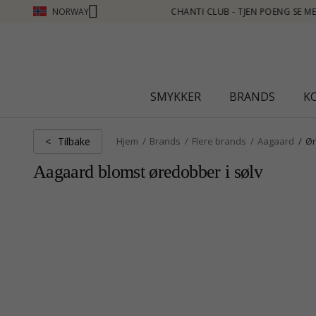
NORWAY
JEN POENG SE MER - KLIKK HER
SMYKKER
BRANDS
K
Tilbake
<
Hjem
Brands
Flere brands
Aagaard
Ø
Aagaard blomst øredobber i sølv