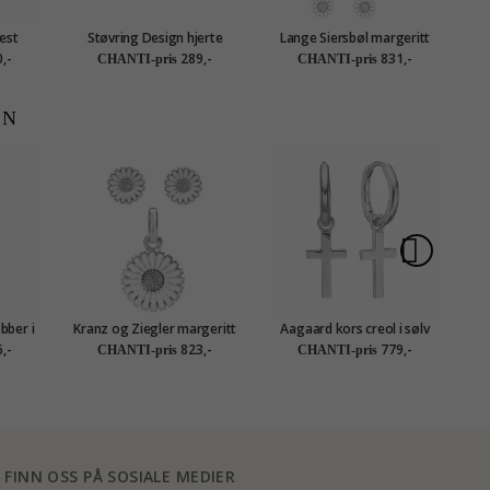
est
Støvring Design hjerte
Lange Siersbøl margeritt
v
øredobber i sølv
øredobber i sølv hvit emalje
,-
289,-
831,-
CHANTI-pris
CHANTI-pris
EN
bber i
Kranz og Ziegler margeritt
Aagaard kors creol i sølv
Aa
smykke sett i sølv hvit
,-
823,-
779,-
CHANTI-pris
CHANTI-pris
emalje
FINN OSS PÅ SOSIALE MEDIER