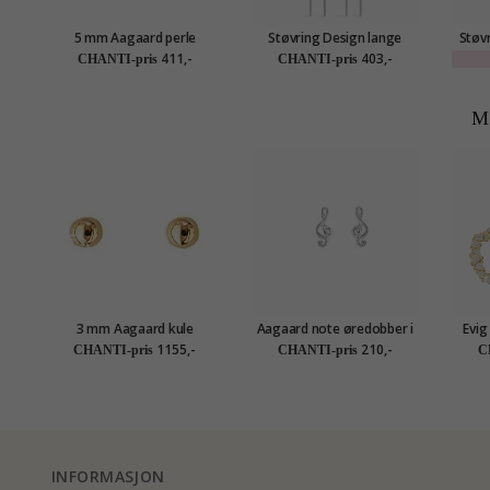
5 mm Aagaard perle
Støvring Design lange
Støvr
øredobber i sølv
øredobber i sølv
411,-
403,-
CHANTI-pris
CHANTI-pris
M
3 mm Aagaard kule
Aagaard note øredobber i
Evig
øredobber i 9 karat gull
sølv
øred
1155,-
210,-
CHANTI-pris
CHANTI-pris
C
INFORMASJON