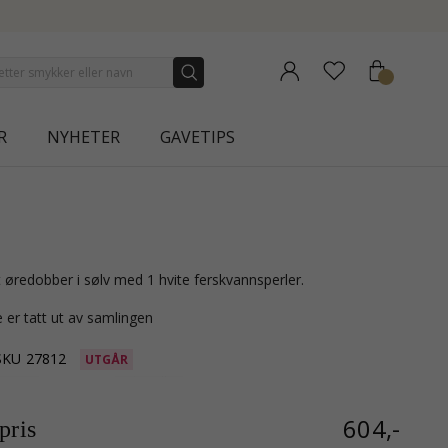
LECTION | AURA
R
NYHETER
GAVETIPS
 øredobber i sølv med 1 hvite ferskvannsperler.
 er tatt ut av samlingen
SKU
27812
UTGÅR
604,-
ris