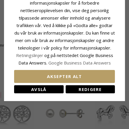
informasjonskapsler for å forbedre
nettleseropplevelsen din, vise deg personlig
tilpassede annonser eller innhold og analysere
trafikken vår. Ved å klikke på «Godta alle» godtar
du vår bruk av informasjonskapsler. Du kan finne ut
Leveringstid
mer om vår bruk av informasjonskapsler og andre
 mm
Leveringstid:
Ca. 5-10 Hverdager
teknologier i vår policy for informasjonskapsler.
Retningslinjer
og på nettstedet Google Business
Data Answers.
Google Business Data Answers
AKSEPTER ALT
BESLEKTEDE PRODUKTER
AVSLÅ
REDIGERE
E
40%