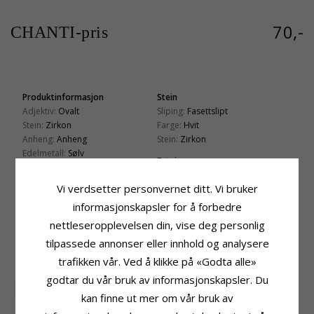
70,-
CHANTI-pris
Produktinformasjon
Stein
Adjektiv:
Ovalt
Sliping:
Fasettslipt
Stein:
Zirkon
Farge:
Hvit
Anheng:
Anheng
Stein:
Zirkon
Edelmetall:
Sølv
Fatning
Overflate:
Blank
Høyde Ekskl. Øsken:
15,5 mm
Vi verdsetter personvernet ditt. Vi bruker
Bredde:
9,0 mm
informasjonskapsler for å forbedre
Leveringstid
nettleseropplevelsen din, vise deg personlig
Leveringstid:
Ca. 5-10 Hverdager
tilpassede annonser eller innhold og analysere
KUNDER KJØPER OGSÅ
trafikken vår. Ved å klikke på «Godta alle»
godtar du vår bruk av informasjonskapsler. Du
SALE
25%
kan finne ut mer om vår bruk av