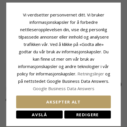
Produktinformasjon
Størrelse
Adjektiv:
Ovale
Høyde:
34,5 mm
Vi verdsetter personvernet ditt. Vi bruker
Øredobber:
Creol
Bredde:
23,0 mm
informasjonskapsler for å forbedre
Edelmetall:
Sølv
Leveringstid
nettleseropplevelsen din, vise deg personlig
Overflate:
Blank
Leveringstid:
Ca. 5-10 Hverdager
tilpassede annonser eller innhold og analysere
trafikken vår. Ved å klikke på «Godta alle»
MEST POPULÆRE PRODUKTER I
godtar du vår bruk av informasjonskapsler. Du
KATEGORIEN
kan finne ut mer om vår bruk av
informasjonskapsler og andre teknologier i vår
policy for informasjonskapsler.
Retningslinjer
og
på nettstedet Google Business Data Answers.
Google Business Data Answers
Ovale 8 - 9 mm aaa-
Ovale perleøredobb i
Rosett rød granat
AKSEPTER ALT
gradert
14 karat gull med
ørestikker i sølv
6606,-
3159,-
1024,-
CHANTI-pris
CHANTI-pris
CHANTI-pris
ferskvannsperle
zirkon - Gold
diamantøredobb i 14
Collection
AVSLÅ
REDIGERE
karat gull med
diamanter