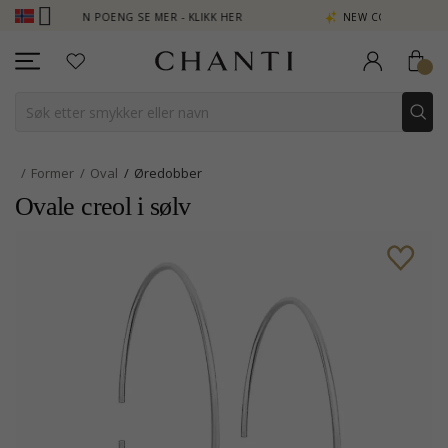
B - TJEN POENG SE MER - KLIKK HER
NEW COLLECTION | AURA
Former
Oval
Øredobber
Ovale creol i sølv