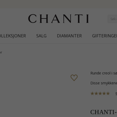
NEW COLLECTION | AUR
OLLEKSJONER
SALG
DIAMANTER
GIFTERINGE
er
runde creol i s
Disse smykkene
CHANTI-p