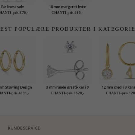
Ear lines i sølv
18 mm margeritt hvite
creol i forgylt sølv - Marie
376,-
595,-
HANTI-pris
CHANTI-pris
EST POPULÆRE PRODUKTER I KATEGORI
mm Støvring Design
3 mm runde ørestikker i 9
12 mm creol i 9 kara
eol i 14 karat gull
karat hvitt gull med zirkon
med zirkon - Go
4191,-
1628,-
128
ANTI-pris
CHANTI-pris
CHANTI-pris
Collection
KUNDESERVICE