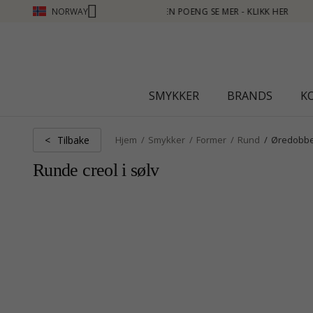
NORWAY
R - KLIKK HER
SMYKKER
BRANDS
K
Tilbake
<
Hjem
Smykker
Former
Rund
Øredobb
Runde creol i sølv