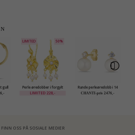
EN
LIMITED
50%
t gull
Perle øredobber i forgylt
Runde perleøredobb i 14
ld
messing - Eliné
karat gull med zirkon -
LIMITED
228,-
6,-
2476,-
CHANTI-pris
Gold Collection
FINN OSS PÅ SOSIALE MEDIER