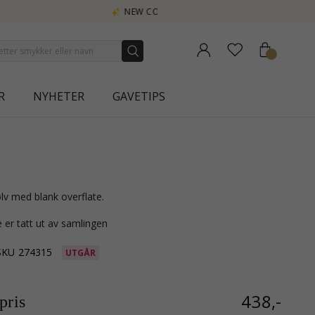
A
R
NYHETER
GAVETIPS
ølv med blank overflate.
 er tatt ut av samlingen
SKU
274315
UTGÅR
438,-
ris