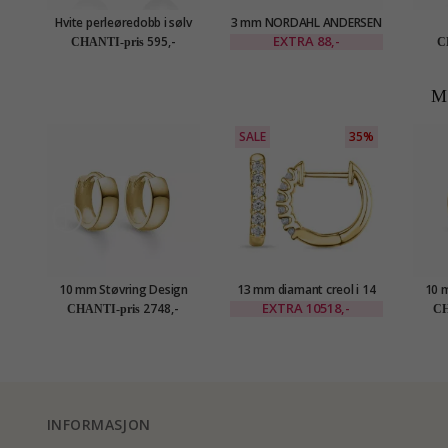
Hvite perleøredobb i sølv
3 mm NORDAHL ANDERSEN
kule øredobber i forgylt
EXTRA
88,-
595,-
CHANTI-pris
C
sølv
M
SALE
35%
10 mm Støvring Design
13 mm diamant creol i 14
10 
creol i 8 karat
karat gull med diamant
cr
EXTRA
10518,-
2748,-
CHANTI-pris
CH
INFORMASJON