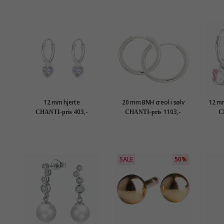
12 mm hjerte
20 mm BNH creol i sølv
12 mm
lavendelfarget zirkon creol
403,-
1103,-
CHANTI-pris
CHANTI-pris
C
i sølv - Little Ones
SALE
50%