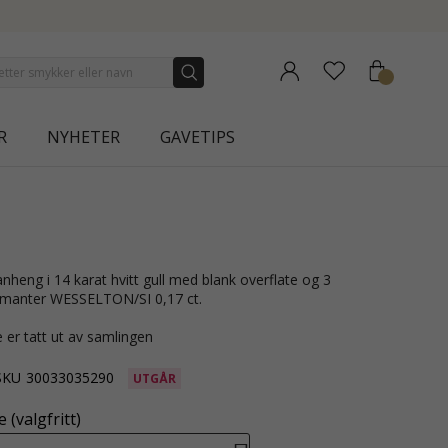
NEW COLLECTION | AURA
R
NYHETER
GAVETIPS
diamanter WESSELTON/SI 0,17 ct.
 er tatt ut av samlingen
SKU
30033035290
UTGÅR
 (valgfritt)