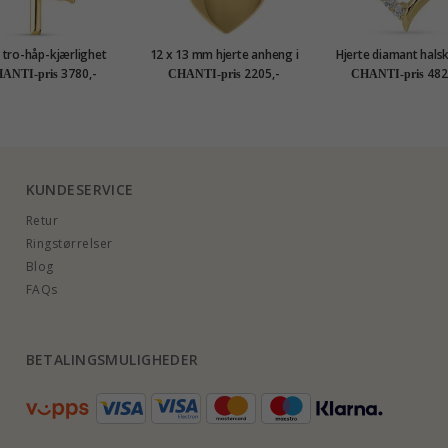
 tro-håp-kjærlighet
12 x 13 mm hjerte anheng i
Hjerte diamant halsk
eng i 9 karat gull -
8 karat - Amoré
forgylt sølv med anh
3780,-
2205,-
482
ANTI-pris
CHANTI-pris
CHANTI-pris
Amoré
karat - Gold Collec
KUNDESERVICE
Retur
Ringstørrelser
Blog
FAQs
BETALINGSMULIGHEDER