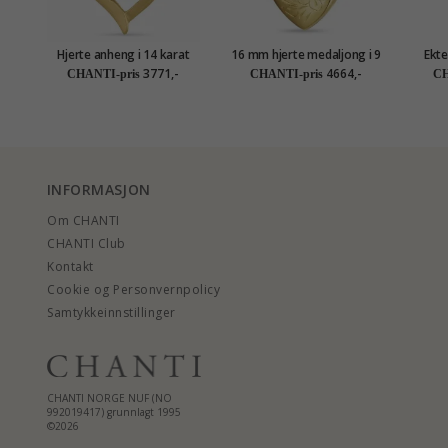
Hjerte anheng i 14 karat
16 mm hjerte medaljong i 9
Ekte
gull - Gold Collection
karat gull
anh
3771,-
4664,-
CHANTI-pris
CHANTI-pris
CH
INFORMASJON
Om CHANTI
CHANTI Club
Kontakt
Cookie og Personvernpolicy
Samtykkeinnstillinger
CHANTI NORGE NUF (NO
992019417) grunnlagt 1995
©2026