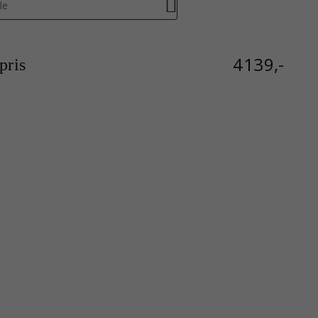
le
4139,-
ris