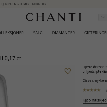
OLLEKSJONER
SALG
DIAMANTER
GIFTERINGE
l 0,17 ct
hjerte diamantanheng i 14 karat hvitt gull med blank overflate og 3
briljantslipte 
Disse smykkene
Kjøp halskjede