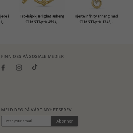
jede i
Tro-håp-kjærlighet anheng
Hjerte infinity anheng med
eng i 8
i 14 karat gull - Amoré
halskjede i forgylt sølv
1,-
4594,-
1348,-
CHANTI-pris
CHANTI-pris
tion
FINN OSS PÅ SOSIALE MEDIER
MELD DEG PÅ VÅRT NYHETSBREV
Abonner