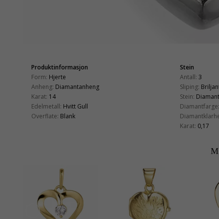
Produktinformasjon
Stein
Form:
Hjerte
Antall:
3
Anheng:
Diamantanheng
Sliping:
Briljan
Karat:
14
Stein:
Diaman
Edelmetall:
Hvitt Gull
Diamantfarge
Overflate:
Blank
Diamantklarhe
Karat:
0,17
M