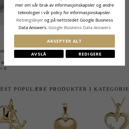
mer om vår bruk av informasjonskapsler og andre
teknologier i vår policy for informasjonskapsler.
Retningslinjer
og på nettstedet Google Business
Data Answers.
Google Business Data Answers
Fatning
AKSEPTER ALT
Høyde Inkl. Øsken:
13,8 mm
tslipt
Bredde:
8,3 mm
AVSLÅ
REDIGERE
t
Dybde:
4,2 mm
:
Wesselton
t:
SI
EST POPULÆRE PRODUKTER I KATEGORI