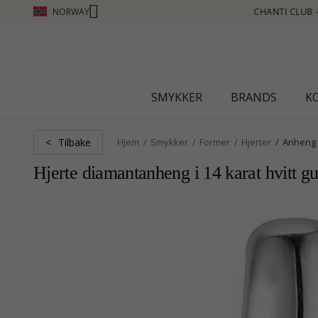
NORWAY
NTI CLUB - TJEN POENG SE MER - KLIKK HER
SMYKKER
BRANDS
K
Tilbake
<
Hjem
Smykker
Former
Hjerter
Anheng
Hjerte diamantanheng i 14 karat hvitt gul