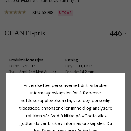
Disse smykkene er tatt ut av samlingen
SKU
53988
UTGÅR
446,-
CHANTI-pris
Produktinformasjon
Fatning
Form:
Livets Tre
Høyde:
11,1 mm
Type:
Armbånd Med Anheng
Bredde:
14,2 mm
Kjede:
Armbånd
Dybde:
0,9 mm
Edelmetall:
Sølv
Vi verdsetter personvernet ditt. Vi bruker
Leveringstid
Lengde:
24 cm pluss 3 cm
informasjonskapsler for å forbedre
Leveringstid:
Ca. 5-10 Hverdager
Anheng:
Anheng
nettleseropplevelsen din, vise deg personlig
Edelmetall:
Sølv
Overflate:
Blank
tilpassede annonser eller innhold og analysere
trafikken vår. Ved å klikke på «Godta alle»
KUNDER KJØPER OGSÅ
godtar du vår bruk av informasjonskapsler. Du
kan finne ut mer om vår bruk av