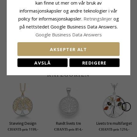
kan finne ut mer om vår bruk av
informasjonskapsler og andre teknologier i vår
policy for informasjonskapsler.
Retningslinjer
og
på nettstedet Google Business Data Answers.
Google Business Data Answers
8 mm livets tre
Livets tre armbånd i
AKSEPTER ALT
ørestikker i sølv
sølv med anheng i
315,-
516,-
CHANTI-pris
CHANTI-pris
sølv
AVSLÅ
REDIGERE
MEST POPULÆRE PRODUKTER I
KATEGORIEN
Støvring Design
Rundt livets tre
Livets tre multifarget
livets tre halskjede
anheng i sølv
rav halskjede med
1199,-
814,-
1216,-
CHANTI-pris
CHANTI-pris
CHANTI-pris
med anheng i forgylt
anheng i sølv med