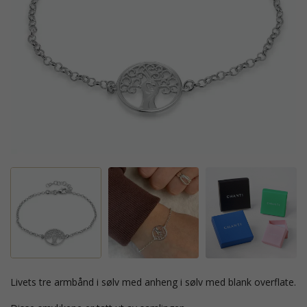
livets tre armbånd i sølv med anheng i sølv med blank overflate.