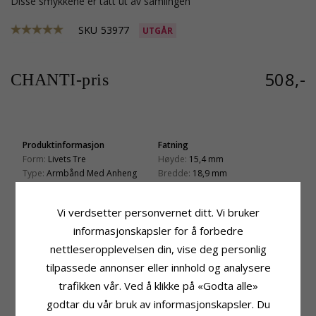
Disse smykkene er tatt ut av samlingen
SKU
53977
UTGÅR
508,-
CHANTI-pris
Produktinformasjon
Fatning
Form:
Livets Tre
Høyde:
15,4 mm
Type:
Armbånd Med Anheng
Bredde:
18,9 mm
Kjede:
Armbånd
Dybde:
1,0 mm
Edelmetall:
Sølv
Leveringstid
Vi verdsetter personvernet ditt. Vi bruker
Lengde:
Leveringstid:
Ca. 5-10 Hverdager
17 cm pluss 3 cm forlengerkjede
informasjonskapsler for å forbedre
Anheng:
Anheng
nettleseropplevelsen din, vise deg personlig
Edelmetall:
Sølv
tilpassede annonser eller innhold og analysere
Overflate:
Blank
trafikken vår. Ved å klikke på «Godta alle»
godtar du vår bruk av informasjonskapsler. Du
KUNDER KJØPER OGSÅ