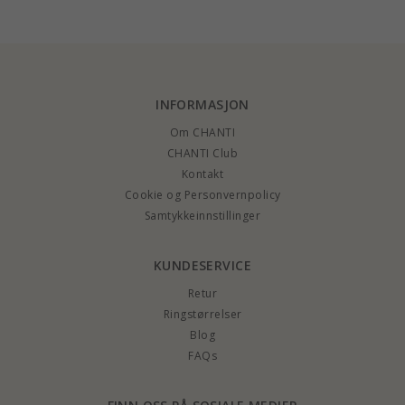
sølv med rodinert
anheng i sølv
sølv
INFORMASJON
Om CHANTI
CHANTI Club
Kontakt
Cookie og Personvernpolicy
Samtykkeinnstillinger
KUNDESERVICE
Retur
Ringstørrelser
Blog
FAQs