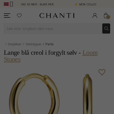
 POENG SE MER - KLIKK HER
NEW COLLECTION | AURA
Smykker
Steintyper
Perle
Lange blå creol i forgylt sølv -
Loom
Stones