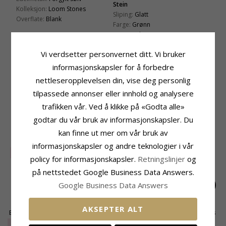
Stein
Kolleksjon:
Loom Stones
Sliping:
Glatt
Overflate:
Blank
Farge:
Grønn
Stein:
Prehnite
Perle
Størrelse
Vi verdsetter personvernet ditt. Vi bruker
Farge:
Hvit
Høyde Inkl. Krok:
21,3 mm
informasjonskapsler for å forbedre
Type:
Perle
Høyde:
7 mm
nettleseropplevelsen din, vise deg personlig
Bredde:
4 mm
tilpassede annonser eller innhold og analysere
Leveringstid
trafikken vår. Ved å klikke på «Godta alle»
Leveringstid:
Ca. 5-10 Hverdager
godtar du vår bruk av informasjonskapsler. Du
BESLEKTEDE PRODUKTER
kan finne ut mer om vår bruk av
informasjonskapsler og andre teknologier i vår
UTGÅR
45%
policy for informasjonskapsler.
Retningslinjer
og
på nettstedet Google Business Data Answers.
Google Business Data Answers
AKSEPTER ALT
Enamel Hydrus lange
18 mm dagmarkors
14 mm dagmarkors
creol i forgylt sølv
creol i forgylt sølv -
creol i forgylt sølv -
EXTRA
534,-
525,-
691,-
CHANTI-pris
CHANTI-pris