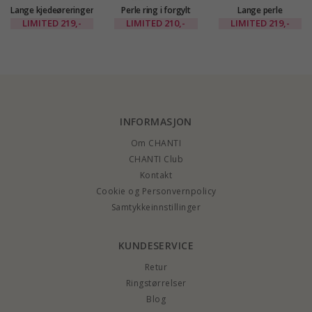
Lange kjedeøreringer
Perle ring i forgylt
Lange perle
i forgylt messing -
messing - Eliné
kjedeøreringer i
LIMITED
219,-
LIMITED
210,-
LIMITED
219,-
Eliné
forgylt messing -
Eliné
INFORMASJON
Om CHANTI
CHANTI Club
Kontakt
Cookie og Personvernpolicy
Samtykkeinnstillinger
KUNDESERVICE
Retur
Ringstørrelser
Blog