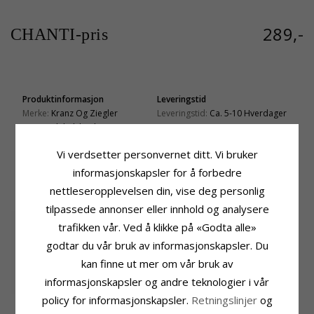
289,-
CHANTI-pris
Produktinformasjon
Leveringstid
Merke:
Kranz Og Ziegler
Leveringstid:
Ca. 5-10 Hverdager
Type:
Kulehalskjede
Edelmetall:
Forgylt Sølv
Vi verdsetter personvernet ditt. Vi bruker
Overflate:
Blank
informasjonskapsler for å forbedre
nettleseropplevelsen din, vise deg personlig
KUNDER KJØPER OGSÅ
tilpassede annonser eller innhold og analysere
trafikken vår. Ved å klikke på «Godta alle»
godtar du vår bruk av informasjonskapsler. Du
kan finne ut mer om vår bruk av
informasjonskapsler og andre teknologier i vår
policy for informasjonskapsler.
Retningslinjer
og
Langt Støvring
Støvring Design