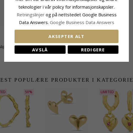
teknologier i vår policy for informasjonskapsler.
Retningslinjer
og på nettstedet Google Business
Data Answers.
Google Business Data Answers
AKSEPTER ALT
Størrelse
lipt
Høyde:
7,3 mm
AVSLÅ
REDIGERE
Bredde:
7,8 mm
EST POPULÆRE PRODUKTER I KATEGORI
TED
50%
LIMITED