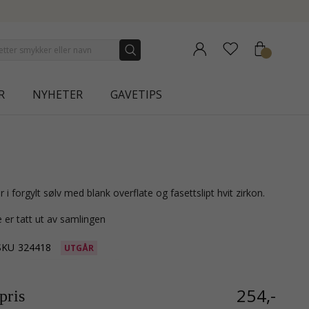
NEW COLLECTION | AURA
R
NYHETER
GAVETIPS
er i forgylt sølv med blank overflate og fasettslipt hvit zirkon.
 er tatt ut av samlingen
SKU
324418
UTGÅR
254,-
ris