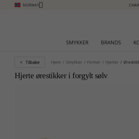
NORWAY
CHANTI CLUB - TJEN POENG SE MER - KLIKK HER
SMYKKER
BRANDS
K
Tilbake
<
Hjem
Smykker
Former
Hjerter
Øredob
Hjerte ørestikker i forgylt sølv