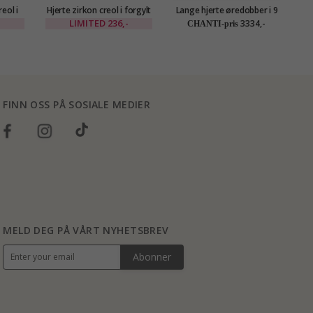
reol i
Hjerte zirkon creol i forgylt
Lange hjerte øredobber i 9
Hj
liné
messing - Eliné
karat gull - Gold Collection
-
LIMITED
236,-
3334,-
CHANTI-pris
FINN OSS PÅ SOSIALE MEDIER
MELD DEG PÅ VÅRT NYHETSBREV
Abonner