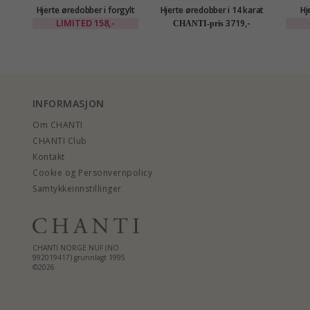
Hjerte øredobber i forgylt
Hjerte øredobber i 14 karat
Hj
messing - Eliné
gull med zirkon - Gold
LIMITED
158,-
3719,-
CHANTI-pris
Collection
INFORMASJON
Om CHANTI
CHANTI Club
Kontakt
Cookie og Personvernpolicy
Samtykkeinnstillinger
CHANTI NORGE NUF (NO
992019417) grunnlagt 1995
©2026