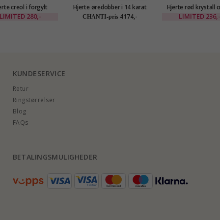
erte creol i forgylt
Hjerte øredobber i 14 karat
Hjerte rød krystall c
messing - Eliné
gull - Gold Collection
forgylt messing - E
LIMITED
280,-
LIMITED
236,
4174,-
CHANTI-pris
KUNDESERVICE
Retur
Ringstørrelser
Blog
FAQs
BETALINGSMULIGHEDER