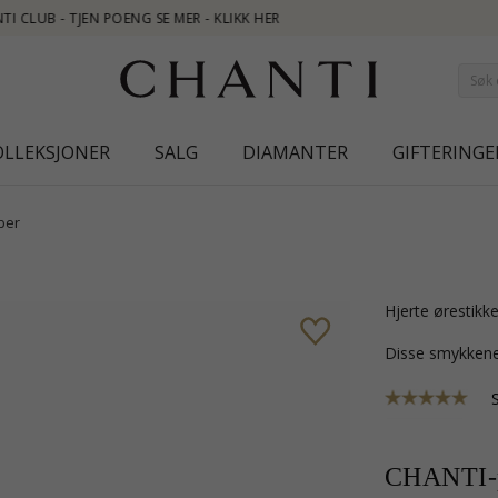
OLLEKSJONER
SALG
DIAMANTER
GIFTERINGE
ber
hjerte ørestikk
Disse smykkene
CHANTI-p