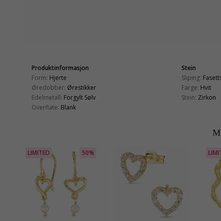
Produktinformasjon
Stein
Form:
Hjerte
Sliping:
Fasetts
Øredobber:
Ørestikker
Farge:
Hvit
Edelmetall:
Forgylt Sølv
Stein:
Zirkon
Overflate:
Blank
M
LIMITED
50%
LIMI