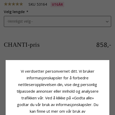
SKU
53164
UTGÅR
Velg lengde
858,-
CHANTI-pris
Produktinformasjon
Størrelse
Vi verdsetter personvernet ditt. Vi bruker
Kjedetype:
Hjertearmbånd
Bredde:
11,4 mm
informasjonskapsler for å forbedre
Edelmetall:
Sølv
Leveringstid
Overflate:
Strukturert
nettleseropplevelsen din, vise deg personlig
Leveringstid:
Ca. 5-10 Hverdager
tilpassede annonser eller innhold og analysere
trafikken vår. Ved å klikke på «Godta alle»
KUNDER KJØPER OGSÅ
godtar du vår bruk av informasjonskapsler. Du
kan finne ut mer om vår bruk av