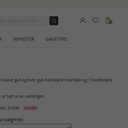
NEW COLLECTION | AURA
R
NYHETER
GAVETIPS
 er tatt ut av samlingen
SKU
21478
UTGÅR
 (valgfritt)