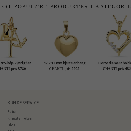
EST POPULÆRE PRODUKTER I KATEGORI
 tro-håp-kjærlighet
12 x 13 mm hjerte anheng i
Hjerte diamant halsk
eng i 9 karat gull -
8 karat - Amoré
forgylt sølv med anh
3780,-
2205,-
482
ANTI-pris
CHANTI-pris
CHANTI-pris
Amoré
karat - Gold Collec
KUNDESERVICE
Retur
Ringstørrelser
Blog