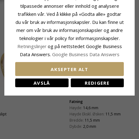
tilpassede annonser eller innhold og analysere
trafikken vår. Ved å klikke på «Godta alle» godtar
du vår bruk av informasjonskapsler. Du kan finne ut
mer om vår bruk av informasjonskapsler og andre
teknologier i vår policy for informasjonskapsler.
Retningslinjer
og på nettstedet Google Business
Data Answers.
Google Business Data Answers
AKSEPTER ALT
AVSLÅ
REDIGERE
Fatning
Høyde:
14,6 mm
lipt
Høyde Ekskl. Øsken:
11,5 mm
Bredde:
11,5 mm
Dybde:
2,0 mm