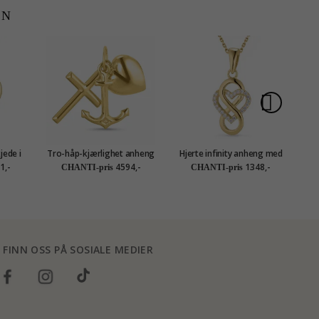
EN
jede i
Tro-håp-kjærlighet anheng
Hjerte infinity anheng med
eng i 8
i 14 karat gull - Amoré
halskjede i forgylt sølv
1,-
4594,-
1348,-
CHANTI-pris
CHANTI-pris
tion
FINN OSS PÅ SOSIALE MEDIER