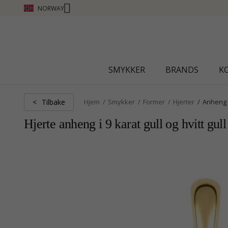
NORWAY
CHANTI CLUB - TJEN POENG SE MER - KLIKK H
SMYKKER
BRANDS
K
Tilbake
<
Hjem
Smykker
Former
Hjerter
Anheng
Hjerte anheng i 9 karat gull og hvitt gull