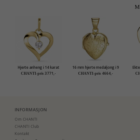
M
Hjerte anheng i 14 karat
16 mm hjerte medaljong i 9
Ekte
gull - Gold Collection
karat gull
anh
3771,-
4664,-
CHANTI-pris
CHANTI-pris
CH
INFORMASJON
Om CHANTI
CHANTI Club
Kontakt