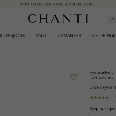
ER
OLLEKSJONER
SALG
DIAMANTER
GIFTERINGE
hjerte anheng i 9 karat gull og hvitt gull med blank overflate og 7 fasettslipte
hvite zirkoner.
Disse smykkene
Kjøp halskjede