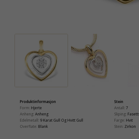
Produktinformasjon
Stein
Form:
Hjerte
Antall:
7
Anheng:
Anheng
Sliping:
Fasetts
Edelmetall:
9 Karat Gull Og Hvitt Gull
Farge:
Hvit
Overflate:
Blank
Stein:
Zirkon