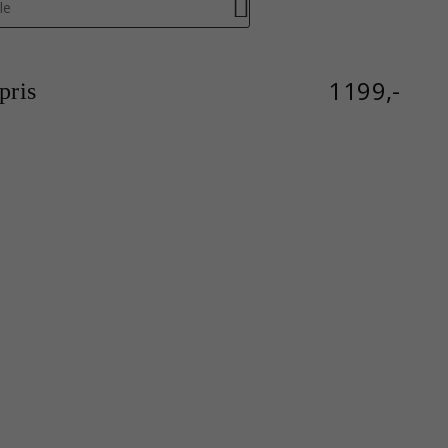
le
1199,-
ris