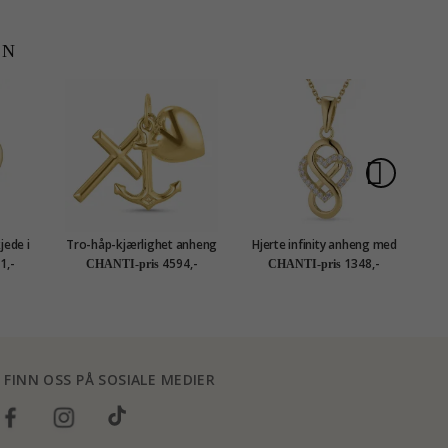
EN
jede i
Tro-håp-kjærlighet anheng
Hjerte infinity anheng med
eng i 8
i 14 karat gull - Amoré
halskjede i forgylt sølv
1,-
4594,-
1348,-
CHANTI-pris
CHANTI-pris
tion
FINN OSS PÅ SOSIALE MEDIER