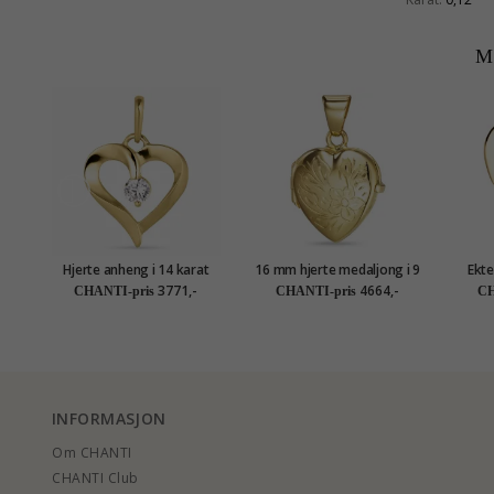
M
Hjerte anheng i 14 karat
16 mm hjerte medaljong i 9
Ekte
gull - Gold Collection
karat gull
anh
3771,-
4664,-
CHANTI-pris
CHANTI-pris
CH
INFORMASJON
Om CHANTI
CHANTI Club