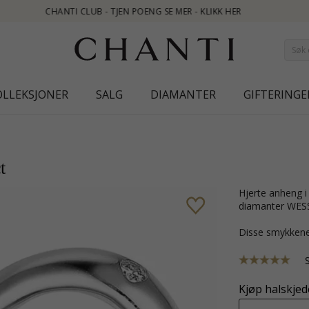
OLLEKSJONER
SALG
DIAMANTER
GIFTERINGE
t
hjerte anheng i 14 karat hvitt gull med blank overflate og 10 briljantslipte
diamanter WESS
Disse smykkene
Kjøp halskjede