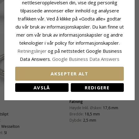
nettleseropplevelsen din, vise deg personlig
tilpassede annonser eller innhold og analysere
trafikken vår. Ved å klikke på «Godta alle» godtar
du vår bruk av informasjonskapsler. Du kan finne ut
mer om vår bruk av informasjonskapsler og andre
teknologier i vår policy for informasjonskapsler.
Retningslinjer
og på nettstedet Google Business
Data Answers.
Google Business Data Answers
AKSEPTER ALT
AVSLÅ
REDIGERE
Fatning
Høyde Inkl. Øsken:
17,6 mm
tslipt
Bredde:
18,5 mm
t
Dybde:
2,5 mm
:
Wesselton
t:
SI