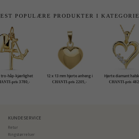
EST POPULÆRE PRODUKTER I KATEGORI
 tro-håp-kjærlighet
12 x 13 mm hjerte anheng i
Hjerte diamant halsk
eng i 9 karat gull -
8 karat - Amoré
forgylt sølv med anh
3780,-
2205,-
482
ANTI-pris
CHANTI-pris
CHANTI-pris
Amoré
karat - Gold Collec
KUNDESERVICE
Retur
Ringstørrelser