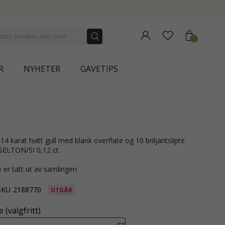
NEW COLLECTION | AURA
R
NYHETER
GAVETIPS
ELTON/SI 0,12 ct.
 er tatt ut av samlingen
SKU
2188770
UTGÅR
 (valgfritt)