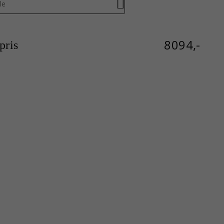
le
8094,-
ris