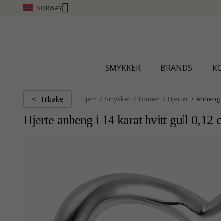
NORWAY
CHANTI CLUB - TJEN POENG SE MER - KLIKK HER
SMYKKER
BRANDS
K
Tilbake
<
Hjem
Smykker
Former
Hjerter
Anheng
Hjerte anheng i 14 karat hvitt gull 0,12 c