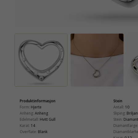
Produktinformasjon
Stein
Form:
Hjerte
Antall:
10
Anheng:
Anheng
Sliping:
Briljan
Edelmetall:
Hvitt Gull
Stein:
Diaman
Karat:
14
Diamantfarge
Overflate:
Blank
Diamantklarhe
Karat:
0,12