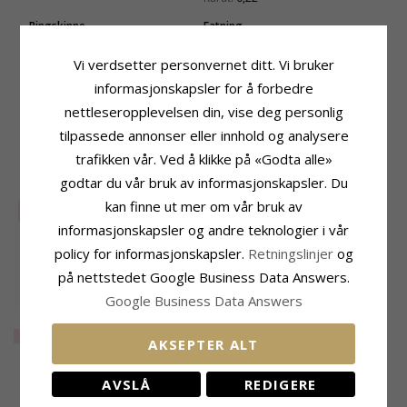
Ringskinne
Fatning
Bredde Topp:
1,9 mm
Høyde X Bredde:
Bredde Bunn:
1,3 mm
8,6 mm x 9,5 mm
Vi verdsetter personvernet ditt. Vi bruker
Tykkelse Topp:
1,4 mm
Dybde:
2,8 mm
informasjonskapsler for å forbedre
Tykkelse Bunn:
1,2 mm
Leveringstid
nettleseropplevelsen din, vise deg personlig
Str. På Lager:
Ca. 5-10 Hverdager
tilpassede annonser eller innhold og analysere
trafikken vår. Ved å klikke på «Godta alle»
BESLEKTEDE PRODUKTER
godtar du vår bruk av informasjonskapsler. Du
kan finne ut mer om vår bruk av
SALE
55%
informasjonskapsler og andre teknologier i vår
policy for informasjonskapsler.
Retningslinjer
og
på nettstedet Google Business Data Answers.
Google Business Data Answers
Firkantet
diamantring i 14
EXTRA
13738,-
AKSEPTER ALT
karat hvitt gull 0,26 ct
0,26 ct
AVSLÅ
REDIGERE
KUNDER KJØPER OGSÅ