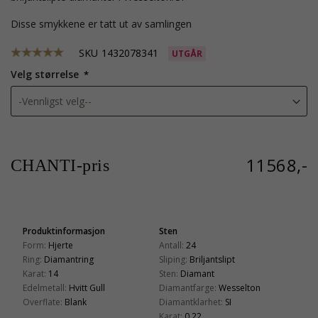
Disse smykkene er tatt ut av samlingen
SKU
1432078341
UTGÅR
Velg størrelse
11568,-
CHANTI-pris
Produktinformasjon
Sten
Form:
Hjerte
Antall:
24
Ring:
Diamantring
Sliping:
Briljantslipt
Karat:
14
Sten:
Diamant
Edelmetall:
Hvitt Gull
Diamantfarge:
Wesselton
Overflate:
Blank
Diamantklarhet:
SI
Karat:
0,22