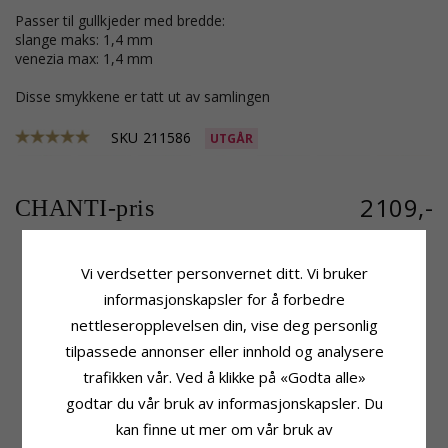
Passer til gullkjeder med bredde:
slange maks: 1,4 mm
venezia max: 1,4 mm
Disse smykkene er tatt ut av samlingen
SKU
211586
UTGÅR
2109,-
CHANTI-pris
Vi verdsetter personvernet ditt. Vi bruker
informasjonskapsler for å forbedre
Produktinformasjon
Stein
Form:
Hjerte
Antall:
1
nettleseropplevelsen din, vise deg personlig
Stein:
Diamant
Sliping:
Single Cut
tilpassede annonser eller innhold og analysere
Anheng:
Anheng
Farge:
Hvit
trafikken vår. Ved å klikke på «Godta alle»
Karat:
9
Stein:
Diamant
Edelmetall:
Gull Med Rhodium
Diamantfarge:
Wesselton
godtar du vår bruk av informasjonskapsler. Du
Overflate:
Blank
Diamantklarhet:
SI
kan finne ut mer om vår bruk av
Karat:
0,020