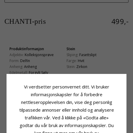
499,-
CHANTI-pris
Produktinformasjon
Stein
Adjektiv:
Kolleksjonsprøve
Sliping:
Fasettslipt
Form:
Delfin
Farge:
Hvit
Anheng:
Anheng
Stein:
Zirkon
Edelmetall:
Forgylt Sølv
Fatning
Overflate:
Blank
Høyde:
28,0 mm
Vi verdsetter personvernet ditt. Vi bruker
Bredde:
13,5 mm
informasjonskapsler for å forbedre
Leveringstid
Passer Til Gullkjede Med Bredde
nettleseropplevelsen din, vise deg personlig
Leveringstid:
Ca. 5-10 Hverdager
Slange Maks:
1,3 mm
Venezia Max:
1,3 mm
tilpassede annonser eller innhold og analysere
trafikken vår. Ved å klikke på «Godta alle»
KUNDER KJØPER OGSÅ
godtar du vår bruk av informasjonskapsler. Du