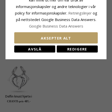
kan finne ut mer om vår bruk av
informasjonskapsler og andre teknologier i vår
policy for informasjonskapsler.
Retningslinjer
og
på nettstedet Google Business Data Answers.
Google Business Data Answers
Aagaard delfin
øredobber i sølv
240,-
AKSEPTER ALT
CHANTI-pris
AVSLÅ
REDIGERE
MEST POPULÆRE PRODUKTER I
KATEGORIEN
Delfin knust hjerte i
sølv
481,-
CHANTI-pris