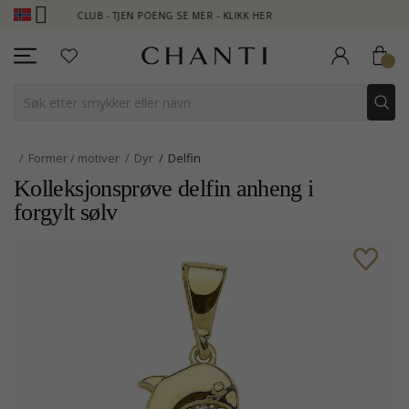
TI CLUB - TJEN POENG SE MER - KLIKK HER
NEW COLLECTION | 
Former / motiver
Dyr
Delfin
Kolleksjonsprøve delfin anheng i
forgylt sølv