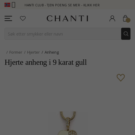
CHANTI CLUB - TJEN POENG SE MER - KLIKK HER
NEW COLLEC
Former
Hjerter
Anheng
Hjerte anheng i 9 karat gull