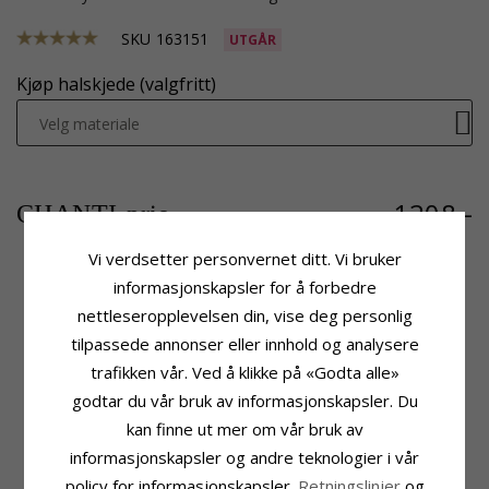
SKU
163151
UTGÅR
Kjøp halskjede (valgfritt)
Velg materiale
1208,-
CHANTI-pris
Vi verdsetter personvernet ditt. Vi bruker
informasjonskapsler for å forbedre
nettleseropplevelsen din, vise deg personlig
Produktinformasjon
Stein
Form:
Hjerte
Sliping:
Fasettslipt
tilpassede annonser eller innhold og analysere
Anheng:
Anheng
Farge:
Hvit
trafikken vår. Ved å klikke på «Godta alle»
Edelmetall:
9 Karat Gull
Stein:
Zirkon
godtar du vår bruk av informasjonskapsler. Du
Overflate:
Blank
Fatning
kan finne ut mer om vår bruk av
Høyde:
17,6 mm
informasjonskapsler og andre teknologier i vår
Bredde:
10,5 mm
policy for informasjonskapsler.
Retningslinjer
og