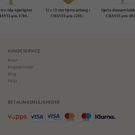
 tro-håp-kjærlighet
12 x 13 mm hjerte anheng i
Hjerte diamant halsk
eng i 9 karat gull -
8 karat - Amoré
forgylt sølv med anh
3780,-
2205,-
482
ANTI-pris
CHANTI-pris
CHANTI-pris
Amoré
karat - Gold Collec
KUNDESERVICE
Retur
Ringstørrelser
Blog
FAQs
BETALINGSMULIGHEDER