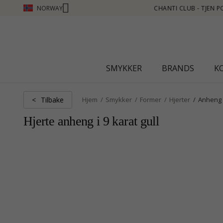
NORWAY
- TJEN POENG SE MER - KLIKK HER
SMYKKER
BRANDS
K
Tilbake
<
Hjem
Smykker
Former
Hjerter
Anheng
Hjerte anheng i 9 karat gull