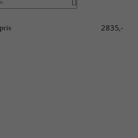
le
2835,-
ris