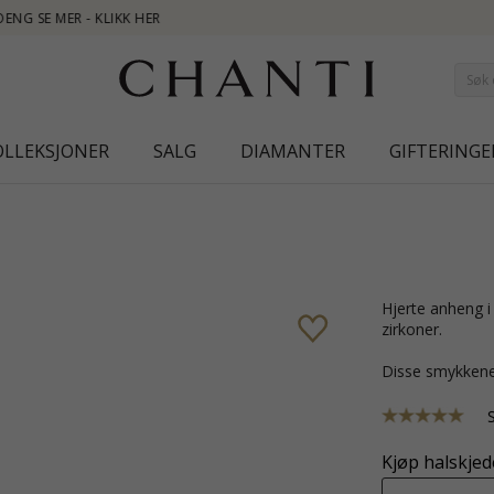
NEW 
OLLEKSJONER
SALG
DIAMANTER
GIFTERINGE
hjerte anheng i 9 karat gull med blank overflate og 27 fasettslipte hvite
zirkoner.
Disse smykkene
Kjøp halskjede