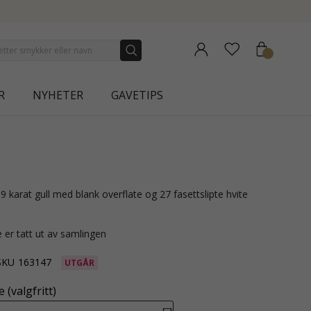
COLLECTION | AURA
R
NYHETER
GAVETIPS
 er tatt ut av samlingen
SKU
163147
UTGÅR
 (valgfritt)