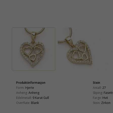
Produktinformasjon
Stein
Form:
Hjerte
Antall:
27
Anheng:
Anheng
Sliping:
Fasetts
Edelmetall:
9 Karat Gull
Farge:
Hvit
Overflate:
Blank
Stein:
Zirkon