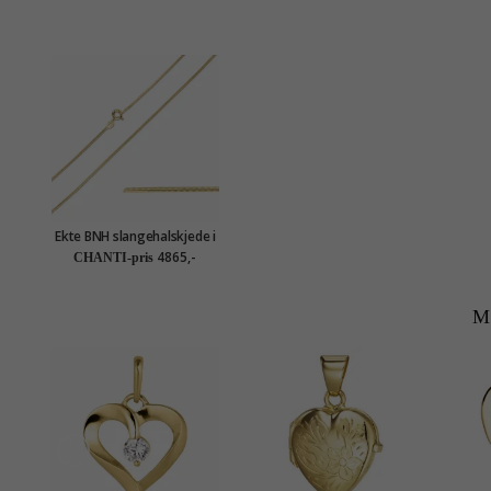
Ekte BNH slangehalskjede i
8 karat 45 cm x 0,9 mm
4865,-
CHANTI-pris
M