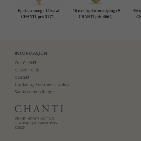
Hjerte anheng i 14 karat
16 mm hjerte medaljong i 9
Ekte
gull - Gold Collection
karat gull
anh
3771,-
4664,-
CHANTI-pris
CHANTI-pris
CH
INFORMASJON
Om CHANTI
CHANTI Club
Kontakt
Cookie og Personvernpolicy
Samtykkeinnstillinger
CHANTI NORGE NUF (NO
992019417) grunnlagt 1995
©2026