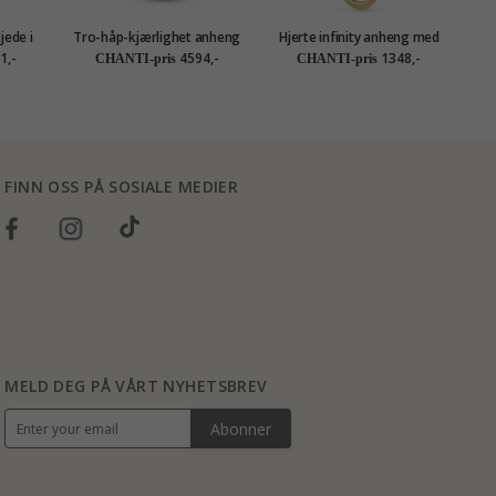
jede i
Tro-håp-kjærlighet anheng
Hjerte infinity anheng med
eng i 8
i 14 karat gull - Amoré
halskjede i forgylt sølv
1,-
4594,-
1348,-
CHANTI-pris
CHANTI-pris
tion
FINN OSS PÅ SOSIALE MEDIER
MELD DEG PÅ VÅRT NYHETSBREV
Abonner