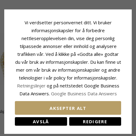
Vi verdsetter personvernet ditt. Vi bruker
informasjonskapsler for å forbedre
nettleseropplevelsen din, vise deg personlig
tilpassede annonser eller innhold og analysere
trafikken vår. Ved å klikke på «Godta alle» godtar
du vår bruk av informasjonskapsler. Du kan finne ut
mer om vår bruk av informasjonskapsler og andre
teknologier i vår policy for informasjonskapsler.
Retningslinjer
og på nettstedet Google Business
Data Answers.
Google Business Data Answers
Fatning
Høyde:
19,3 mm
AKSEPTER ALT
lipt
Bredde:
13,2 mm
AVSLÅ
REDIGERE