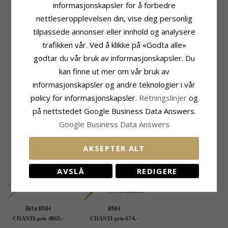
Overflate:
Blank
informasjonskapsler for å forbedre
Antall:
1
nettleseropplevelsen din, vise deg personlig
Sliping:
Fasettslipt
Farge:
Lilla
tilpassede annonser eller innhold og analysere
Stein:
Ametyst
trafikken vår. Ved å klikke på «Godta alle»
Fatning
Leveringstid
godtar du vår bruk av informasjonskapsler. Du
Høyde:
19,6 mm
Leveringstid:
Ca. 5-10 Hverdager
kan finne ut mer om vår bruk av
Bredde:
14,6 mm
Passer Til Gullkjede Med Bredde
informasjonskapsler og andre teknologier i vår
Dybde:
4,2 mm
Slange Maks:
1,35 mm
policy for informasjonskapsler.
Retningslinjer
og
Venezia Max:
1,4 mm
på nettstedet Google Business Data Answers.
Google Business Data Answers
KUNDER KJØPER OGSÅ
AKSEPTER ALT
AVSLÅ
REDIGERE
Ekte BNH
BNH
slangehalskjede i 8
veneziahalskjede i
4865,-
674,-
CHANTI-pris
CHANTI-pris
karat 45 cm x 0,9 mm
forgylt sølv 50 cm x