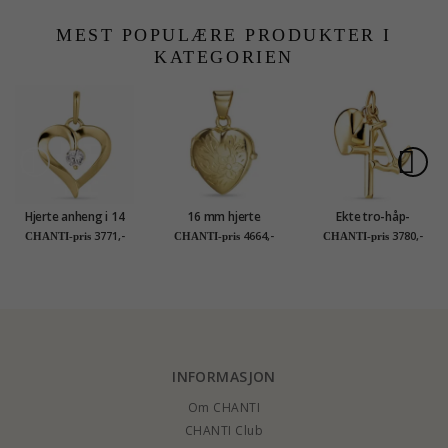
1,0 mm
MEST POPULÆRE PRODUKTER I
KATEGORIEN
Hjerte anheng i 14
16 mm hjerte
Ekte tro-håp-
karat gull - Gold
medaljong i 9 karat
kjærlighet anheng i 9
3771,-
4664,-
3780,-
CHANTI-pris
CHANTI-pris
CHANTI-pris
Collection
gull
karat gull - Amoré
INFORMASJON
Om CHANTI
CHANTI Club