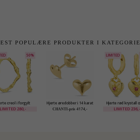
EST POPULÆRE PRODUKTER I KATEGORI
TED
50%
LIMITED
erte creol i forgylt
Hjerte øredobber i 14 karat
Hjerte rød krystall c
messing - Eliné
gull - Gold Collection
forgylt messing - E
LIMITED
280,-
LIMITED
236,
4174,-
CHANTI-pris