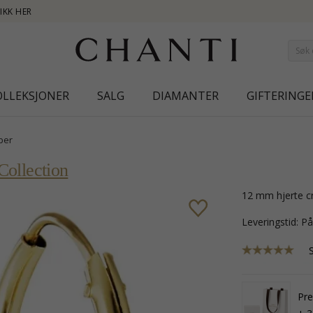
NEW COLLECTION 
OLLEKSJONER
SALG
DIAMANTER
GIFTERINGE
ber
Collection
12 mm hjerte cr
Leveringstid: P
Pr