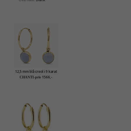
12,5 mm blå creol i 9 karat
gull med syntetisk kalsedon
1566,-
CHANTI-pris
- Gold Collection