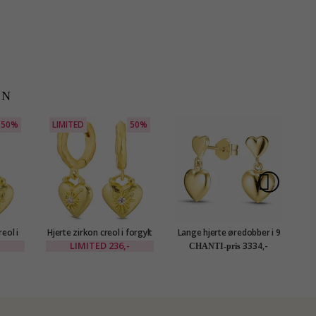
EN
50%
LIMITED
50%
reol i
Hjerte zirkon creol i forgylt
Lange hjerte øredobber i 9
Hj
liné
messing - Eliné
karat gull - Gold Collection
-
LIMITED
236,-
3334,-
CHANTI-pris