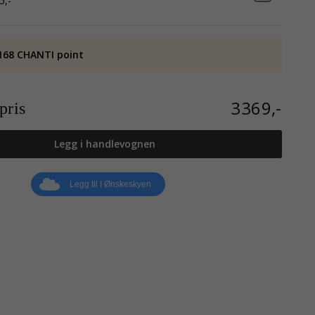
5,-
168 CHANTI point
3369,-
ris
Legg i handlevognen
Legg til I Ønskeskyen