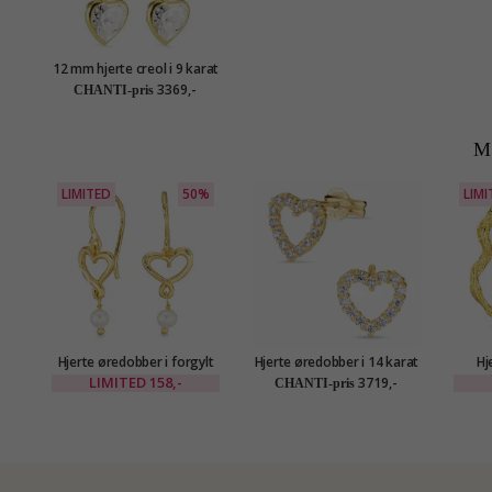
12 mm hjerte creol i 9 karat
gull - Gold Collection
3369,-
CHANTI-pris
M
LIMITED
50%
LIMI
Hjerte øredobber i forgylt
Hjerte øredobber i 14 karat
Hj
messing - Eliné
gull med zirkon - Gold
LIMITED
158,-
3719,-
CHANTI-pris
Collection