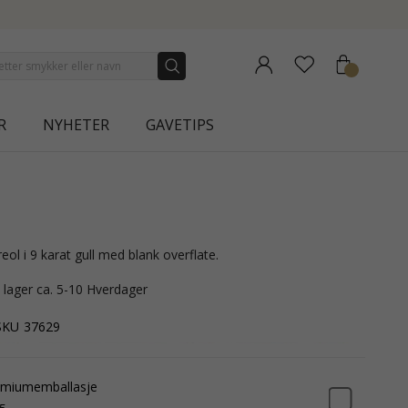
| AURA
R
NYHETER
GAVETIPS
eol i 9 karat gull med blank overflate.
å lager ca. 5-10 Hverdager
SKU
37629
emiumemballasje