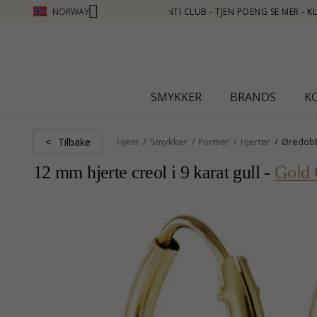
NORWAY
 SE MER - KLIKK HER
SMYKKER
BRANDS
K
Tilbake
<
Hjem
Smykker
Former
Hjerter
Øredob
12 mm hjerte creol i 9 karat gull -
Gold 