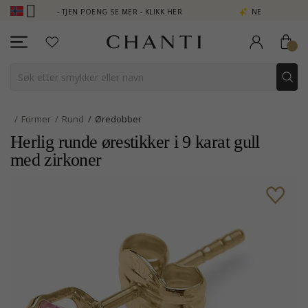
B - TJEN POENG SE MER - KLIKK HER
NEW COLLECTION | AURA
Former
Rund
Øredobber
Herlig runde ørestikker i 9 karat gull
med zirkoner