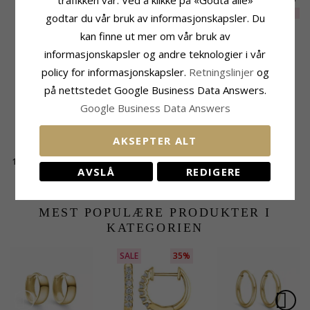
ørestikker i 9 karat
karat gull med zirkon
karat gull med zirkon
EXTRA
858,-
1409,-
2100,-
CHANTI-pris
CHANTI-pris
godtar du vår bruk av informasjonskapsler. Du
gull med zirkon -
- Gold Collection
- Gold Collection
Gold Collection
kan finne ut mer om vår bruk av
KUNDER KJØPER OGSÅ
informasjonskapsler og andre teknologier i vår
policy for informasjonskapsler.
Retningslinjer
og
på nettstedet Google Business Data Answers.
Google Business Data Answers
AKSEPTER ALT
11 mm BNH creol i 14
AVSLÅ
REDIGERE
karat gull
1059,-
CHANTI-pris
MEST POPULÆRE PRODUKTER I
KATEGORIEN
SALE
35%