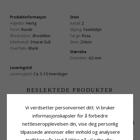
Produktinformasjon
Stein
Adjektiv:
Herlig
Antall:
2
Form:
Runde
Sliping:
Fasettslipt
Øredobber:
Ørestikker
Farge:
Rosa
Edelmetall:
9 Karat Gull
Stein:
Zirkon
Overflate:
Blank
Størrelse
Diameter:
4,5 mm
Leveringstid
Leveringstid:
Ca. 5-10 Hverdager
BESLEKTEDE PRODUKTER
SALE
40%
Vi verdsetter personvernet ditt. Vi bruker
informasjonskapsler for å forbedre
nettleseropplevelsen din, vise deg personlig
tilpassede annonser eller innhold og analysere
trafikken vår. Ved å klikke på «Godta alle»
5,5 mm runde
Runde ørestikker i 9
Runde ørestikker i 9