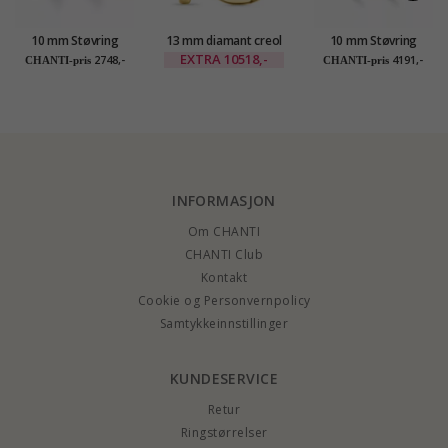
10 mm Støvring
13 mm diamant creol
10 mm Støvring
Design creol i 8 karat
i 14 karat gull med
Design creol i 14
EXTRA
10518,-
2748,-
4191,-
CHANTI-pris
CHANTI-pris
diamant
karat gull
INFORMASJON
Om CHANTI
CHANTI Club
Kontakt
Cookie og Personvernpolicy
Samtykkeinnstillinger
KUNDESERVICE
Retur
Ringstørrelser