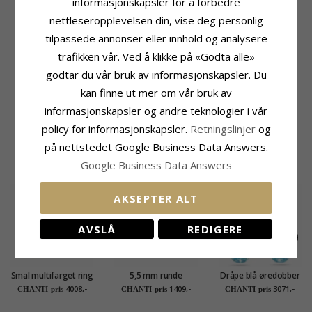
informasjonskapsler for å forbedre
Sliping:
Fasettslipt
Farge:
Hvit
nettleseropplevelsen din, vise deg personlig
Stein:
Zirkon
tilpassede annonser eller innhold og analysere
Ringskinne
Fatning
trafikken vår. Ved å klikke på «Godta alle»
Bredde Topp:
1,8 mm
Diameter:
7,4 mm
godtar du vår bruk av informasjonskapsler. Du
Bredde Bunn:
1,2 mm
Høyde X Bredde:
5,9 mm
kan finne ut mer om vår bruk av
Tykkelse Topp:
1,8 mm
Dybde:
5,4 mm
Tykkelse Bunn:
0,8 mm
informasjonskapsler og andre teknologier i vår
Leveringstid
policy for informasjonskapsler.
Retningslinjer
og
Str. På Lager:
Ca. 5-10 Hverdager
på nettstedet Google Business Data Answers.
KUNDER KJØPER OGSÅ
Google Business Data Answers
AKSEPTER ALT
AVSLÅ
REDIGERE
Smal multifarget ring
5,5 mm runde
Dråpe blå øredobber
i 8 karat - Gold
ørestikker i 9 karat
i 9 karat gull med
4008,-
1409,-
3071,-
CHANTI-pris
CHANTI-pris
CHANTI-pris
Collection
gull med zirkon -
zirkon og syntetisk
Gold Collection
topas - Gold