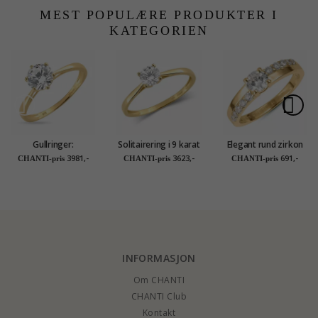
Collection
MEST POPULÆRE PRODUKTER I
KATEGORIEN
Gullringer:
Solitairering i 9 karat
Elegant rund zirkon
solitairering i 9 karat
gull - Gold Collection
ring i forgylt sølv
3981,-
3623,-
691,-
CHANTI-pris
CHANTI-pris
CHANTI-pris
gull - Gold Collection
INFORMASJON
Om CHANTI
CHANTI Club
Kontakt