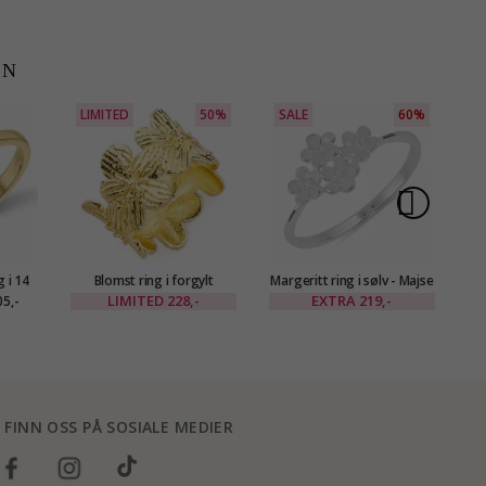
EN
LIMITED
50%
SALE
60%
g i 14
Blomst ring i forgylt
Margeritt ring i sølv - Majse
B
11 ct
messing - Eliné
LIMITED
228,-
EXTRA
219,-
5,-
FINN OSS PÅ SOSIALE MEDIER