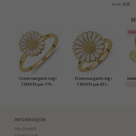
Karat:
0,25
M
SAL
12 mm margeritt ring i
15 mm margeritt ring i
Vannt
forgylt sølv - Marie
forgylt sølv - Marie
ring i
779,-
831,-
CHANTI-pris
CHANTI-pris
INFORMASJON
Om CHANTI
CHANTI Club