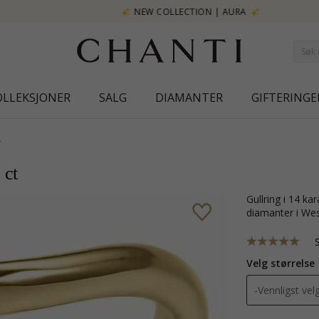
NEW COLLECTION | AURA
OLLEKSJONER
SALG
DIAMANTER
GIFTERINGE
r
 ct
gullring i 14 karat gull og hvitt gull med blank overflate og 7 briljantslipte
diamanter i Wes
Velg størrelse