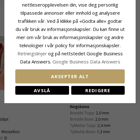
nettleseropplevelsen din, vise deg personlig
tilpassede annonser eller innhold og analysere
trafikken vår. Ved å klikke på «Godta alle» godtar
du vår bruk av informasjonskapsler. Du kan finne ut
mer om vår bruk av informasjonskapsler og andre
teknologier i vår policy for informasjonskapsler.
Retningslinjer
og på nettstedet Google Business
Data Answers.
Google Business Data Answers
AKSEPTER ALT
AVSLÅ
REDIGERE
Ringskinne
Bredde Topp:
2,0 mm
tslipt
Bredde Bunn:
2,0 mm
Tykkelse Topp:
2,4 mm
:
Wesselton
Tykkelse Bunn:
1,3 mm
t:
SI