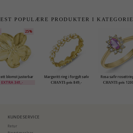
EST POPULÆRE PRODUKTER I KATEGORI
E
25%
ett blomst justerbar
Margeritt ring i forgylt sølv
Rosa safir rosettrin
 forgylt stål - OCEANA
- Majse
karat gull 0,35 ct 0,
EXTRA
341,-
849,-
1200
CHANTI-pris
CHANTI-pris
KUNDESERVICE
Retur
Ringstørrelser