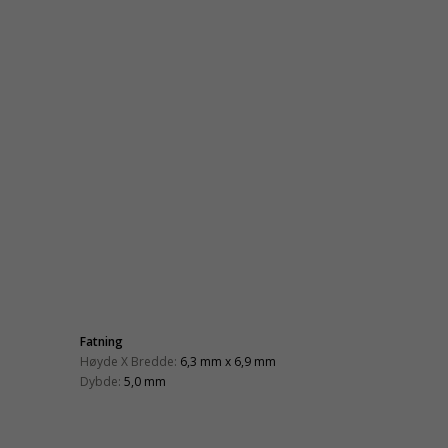
Fatning
Høyde X Bredde:
6,3 mm x 6,9 mm
Dybde:
5,0 mm