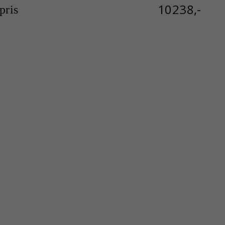
10238,-
ris