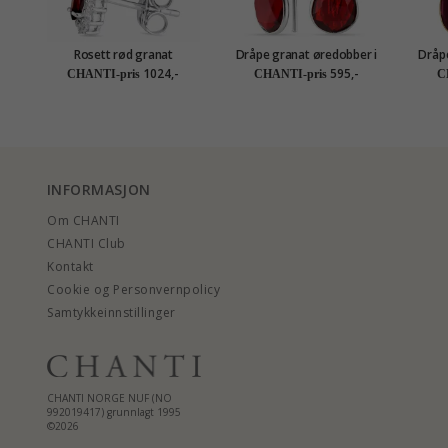
Rosett rød granat
Dråpe granat øredobber i
Dråpe
ørestikker i sølv
sølv - Loom Stones
forgy
1024,-
595,-
CHANTI-pris
CHANTI-pris
C
INFORMASJON
Om CHANTI
CHANTI Club
Kontakt
Cookie og Personvernpolicy
Samtykkeinnstillinger
CHANTI NORGE NUF (NO
992019417) grunnlagt 1995
©2026