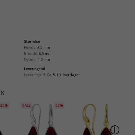
Størrelse
Høyde:
8,5 mm
Bredde:
6,5 mm
Dybde:
4,0 mm
Leveringstid
Leveringstid:
Ca. 5-10 Hverdager
EN
30%
SALE
60%
S