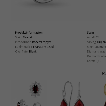
Produktinformasjon
Stein
Stein:
Granat
Antall:
24
Øredobber:
Rosettørepynt
Sliping:
Briljan
Edelmetall:
14 Karat Hvitt Gull
Stein:
Diaman
Overflate:
Blank
Diamantfarge
Diamantklarhe
Karat:
0,19
M