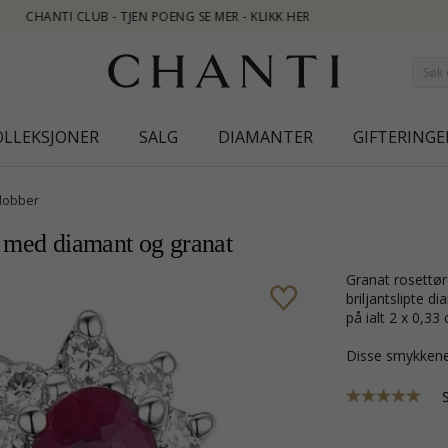
OLLEKSJONER
SALG
DIAMANTER
GIFTERINGE
dobber
ll med diamant og granat
granat rosettørepynt i 14 karat hvitt gull med blank overflate og 24
briljantslipte d
på ialt 2 x 0,33 c
Disse smykkene