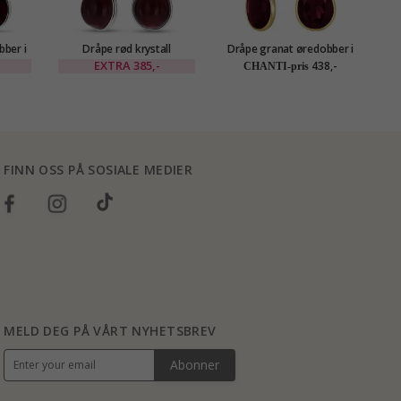
ber i
Dråpe rød krystall
Dråpe granat øredobber i
es
øredobber i sølv - Loom
forgylt messing - Loom
EXTRA
385,-
438,-
CHANTI-pris
Stones
Stones
FINN OSS PÅ SOSIALE MEDIER
MELD DEG PÅ VÅRT NYHETSBREV
Abonner