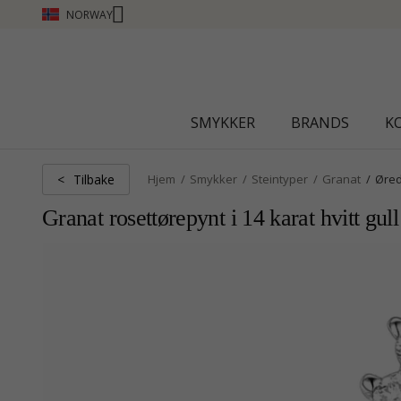
NORWAY
CHANTI CLUB - TJEN POENG SE MER - KLIKK HER
SMYKKER
BRANDS
K
Tilbake
<
Hjem
Smykker
Steintyper
Granat
Øre
Granat rosettørepynt i 14 karat hvitt gu