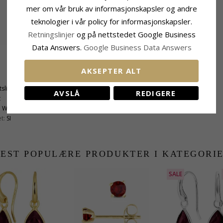
mer om vår bruk av informasjonskapsler og andre
teknologier i vår policy for informasjonskapsler.
Retningslinjer
og på nettstedet Google Business
Data Answers.
Google Business Data Answers
Stein
AKSEPTER ALT
Antall:
2
tslipt
Sliping:
Fasettslipt
AVSLÅ
REDIGERE
t
Stein:
Granat
:
Wesselton
Karat:
2 X 0,33
t:
SI
EST POPULÆRE PRODUKTER I KATEGORI
SALE