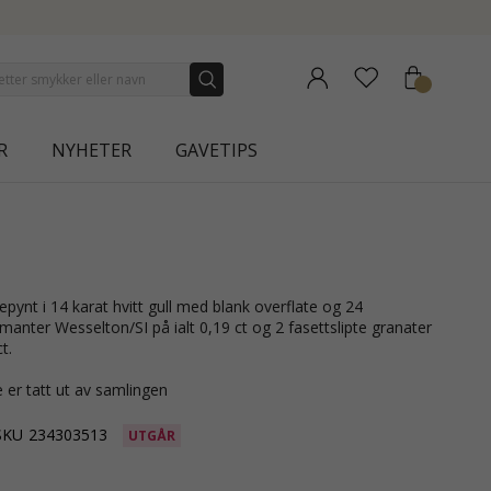
NEW COLLECTION | AURA
R
NYHETER
GAVETIPS
iamanter Wesselton/SI på ialt 0,19 ct og 2 fasettslipte granater
t.
 er tatt ut av samlingen
SKU
234303513
UTGÅR