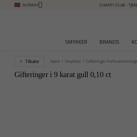
NORWAY
TJEN POENG SE MER - KLIKK HER
SMYKKER
BRANDS
K
Tilbake
<
Hjem
Smykker
Gifteringer Forlovelsesring
Gifteringer i 9 karat gull 0,10 ct