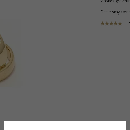
Ønskes graverin
Disse smykkene