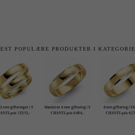
EST POPULÆRE PRODUKTER I KATEGORI
 3 mm gifteringer i 9
Mønstret 4 mm giftering i 9
4 mm giftering i 9 
karat gull - par
karat gull
gull
12513,-
6484,-
627
ANTI-pris
CHANTI-pris
CHANTI-pris