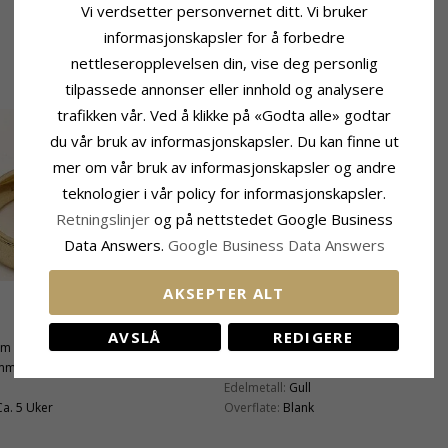
Vi verdsetter personvernet ditt. Vi bruker
informasjonskapsler for å forbedre
nettleseropplevelsen din, vise deg personlig
tilpassede annonser eller innhold og analysere
trafikken vår. Ved å klikke på «Godta alle» godtar
du vår bruk av informasjonskapsler. Du kan finne ut
mer om vår bruk av informasjonskapsler og andre
teknologier i vår policy for informasjonskapsler.
Retningslinjer
og på nettstedet Google Business
Data Answers.
Google Business Data Answers
AKSEPTER ALT
Produktinformasjon
AVSLÅ
REDIGERE
mm
Ringtype:
Damering
 mm
Karat:
9
Edelmetall:
Gull
Ca. 5 Uker
Overflate:
Blank