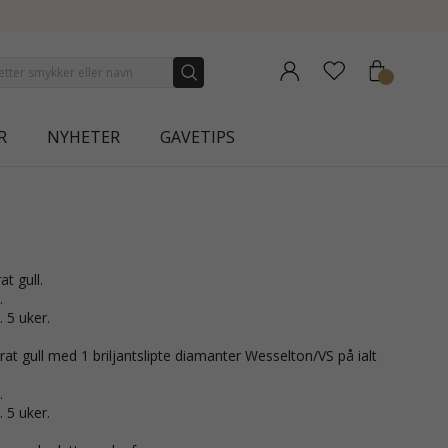
LLECTION | AURA
R
NYHETER
GAVETIPS
at gull.
.
. 5 uker.
at gull med 1 briljantslipte diamanter Wesselton/VS på ialt
.
. 5 uker.