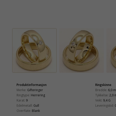
Produktinformasjon
Ringskinne
Merke:
Gifteringer
Bredde:
6,0 
Ringtype:
Herrering
Tykkelse:
2,0
Karat:
9
Vekt:
9,4 G
Edelmetall:
Gull
Leveringstid:
Overflate:
Blank