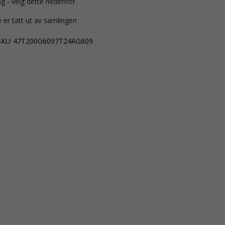
g - velg dette nedenfor.
 er tatt ut av samlingen
SKU
47T200G6097T24AG609