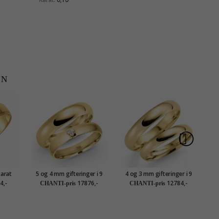
EN
karat
5 og 4 mm gifteringer i 9
4 og 3 mm gifteringer i 9
5 
karat gull 0,03 ct - par
karat gull - par
4,-
17876,-
12784,-
CHANTI-pris
CHANTI-pris