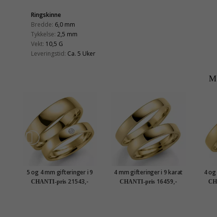
Ringskinne
Bredde:
6,0 mm
Tykkelse:
2,5 mm
Vekt:
10,5 G
Leveringstid:
Ca. 5 Uker
M
5 og 4 mm gifteringer i 9
4 mm gifteringer i 9 karat
4 og
karat gull 0,03 ct - par
gull - par
21543,-
16459,-
CHANTI-pris
CHANTI-pris
CH