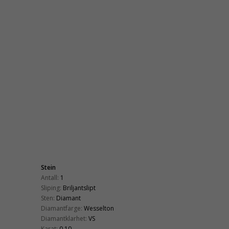
Stein
Antall:
1
Sliping:
Briljantslipt
Sten:
Diamant
Diamantfarge:
Wesselton
Diamantklarhet:
VS
Karat:
0,10