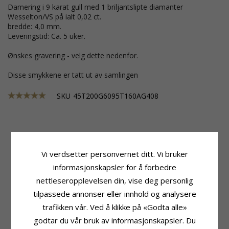
Damering i 9 karat gull med 1 briljantslipte diamanter
Wesselton/VS på ialt 0,02 ct.
bredde: 4,0 mm.
Leveringstid: Ca. 5 uker.
Ønskes gravering - velg dette nedenfor.
Disse smykkene er tatt ut av samlingen
SKU
45T200G6095T160AG408
Produktinformasjon
Ringskinne
Merke:
Gifteringer
Bredde:
6,0 mm
Vi verdsetter personvernet ditt. Vi bruker
Ringtype:
Herrering
Tykkelse:
2,0 mm
informasjonskapsler for å forbedre
Karat:
9
Vekt:
8,5 G
nettleseropplevelsen din, vise deg personlig
Edelmetall:
Gull
Leveringstid:
Ca. 5 Uker
Overflate:
Blank
tilpassede annonser eller innhold og analysere
Produktinformasjon
trafikken vår. Ved å klikke på «Godta alle»
Ringtype:
Damering
Karat:
9
godtar du vår bruk av informasjonskapsler. Du
Edelmetall:
Gull