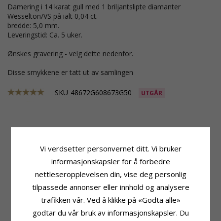
Damering i 14 karat gull med 1 briljantslipte diamanter
Wesselton/VS på ialt 0,04 ct.
bredde: 5,0 mm.
Leveringstid: Ca. 5 uker.
Ønskes gravering - velg dette nedenfor.
Disse smykkene er tatt ut av samlingen
SKU
48672G608673G50
UTGÅR
Produktinformasjon
Ringskinne
Ringtype:
Herrering
Bredde:
6,0 mm
Vi verdsetter personvernet ditt. Vi bruker
Karat:
14
Tykkelse:
2,0 mm
informasjonskapsler for å forbedre
Edelmetall:
Gull
Vekt:
9,4 G
nettleseropplevelsen din, vise deg personlig
Overflate:
Blank
Leveringstid:
Ca. 5 Uker
tilpassede annonser eller innhold og analysere
Produktinformasjon
Stein
trafikken vår. Ved å klikke på «Godta alle»
Ringtype:
Damering
Antall:
1
Karat:
14
Sliping:
Briljantslipt
godtar du vår bruk av informasjonskapsler. Du
Edelmetall:
Gull
Sten:
Diamant