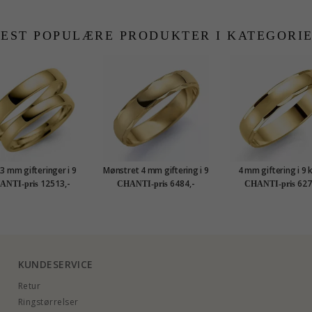
EST POPULÆRE PRODUKTER I KATEGORI
 3 mm gifteringer i 9
Mønstret 4 mm giftering i 9
4 mm giftering i 9 
karat gull - par
karat gull
gull
12513,-
6484,-
627
ANTI-pris
CHANTI-pris
CHANTI-pris
KUNDESERVICE
Retur
Ringstørrelser