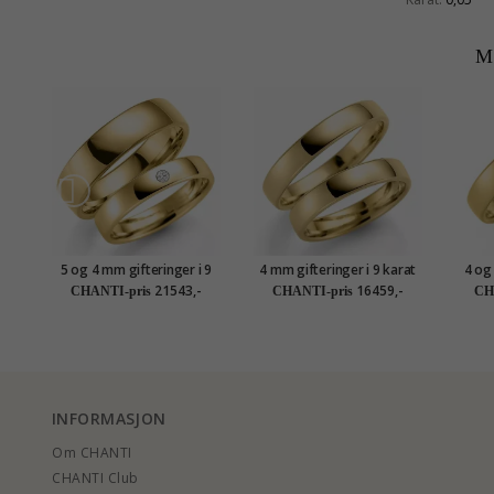
M
5 og 4 mm gifteringer i 9
4 mm gifteringer i 9 karat
4 og
karat gull 0,03 ct - par
gull - par
21543,-
16459,-
CHANTI-pris
CHANTI-pris
CH
INFORMASJON
Om CHANTI
CHANTI Club