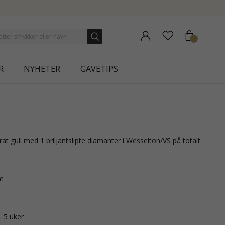
NEW COLLECTION | AUR
R
NYHETER
GAVETIPS
m
. 5 uker