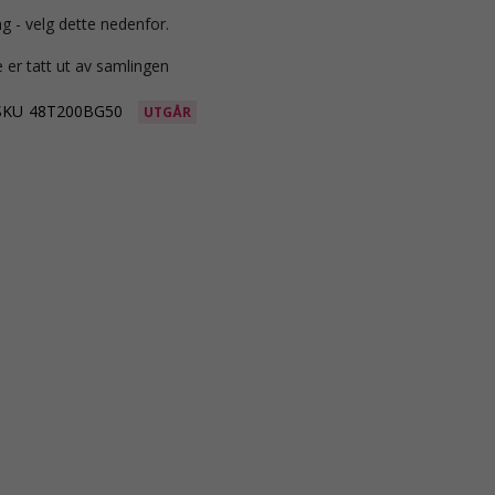
g - velg dette nedenfor.
 er tatt ut av samlingen
SKU
48T200BG50
UTGÅR