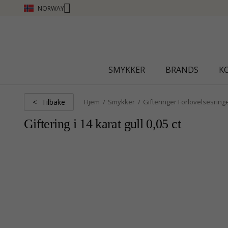
NORWAY
CHANTI CLUB - TJEN POENG SE MER
SMYKKER
BRANDS
K
Tilbake
<
Hjem
Smykker
Gifteringer Forlovelsesring
Giftering i 14 karat gull 0,05 ct