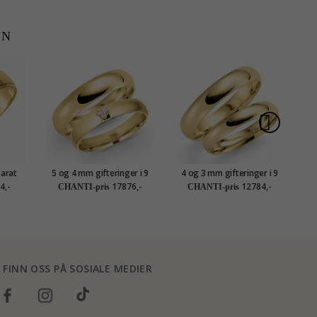
EN
karat
5 og 4 mm gifteringer i 9
4 og 3 mm gifteringer i 9
5 
karat gull 0,03 ct - par
karat gull - par
4,-
17876,-
12784,-
CHANTI-pris
CHANTI-pris
FINN OSS PÅ SOSIALE MEDIER