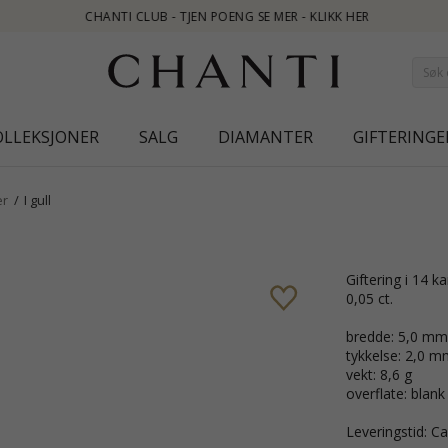
 - KLIKK HER
OLLEKSJONER
SALG
DIAMANTER
GIFTERINGE
er
I gull
giftering i 14 karat gull med 1 briljantslipte diamanter i Wesselton/VS på totalt
0,05 ct.
bredde: 5,0 mm
tykkelse: 2,0 m
vekt: 8,6 g
overflate: blank
Leveringstid: Ca