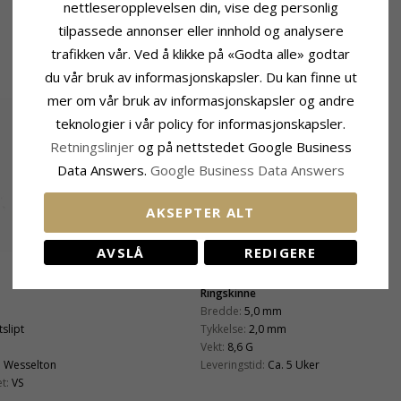
nettleseropplevelsen din, vise deg personlig
tilpassede annonser eller innhold og analysere
trafikken vår. Ved å klikke på «Godta alle» godtar
du vår bruk av informasjonskapsler. Du kan finne ut
mer om vår bruk av informasjonskapsler og andre
teknologier i vår policy for informasjonskapsler.
Retningslinjer
og på nettstedet Google Business
Data Answers.
Google Business Data Answers
AKSEPTER ALT
AVSLÅ
REDIGERE
Ringskinne
Bredde:
5,0 mm
tslipt
Tykkelse:
2,0 mm
Vekt:
8,6 G
:
Wesselton
Leveringstid:
Ca. 5 Uker
t:
VS