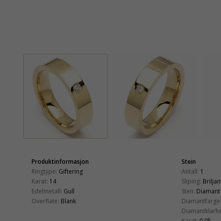
Produktinformasjon
Stein
Ringtype:
Giftering
Antall:
1
Karat:
14
Sliping:
Briljan
Edelmetall:
Gull
Sten:
Diamant
Overflate:
Blank
Diamantfarge
Diamantklarhe
Karat:
0,05