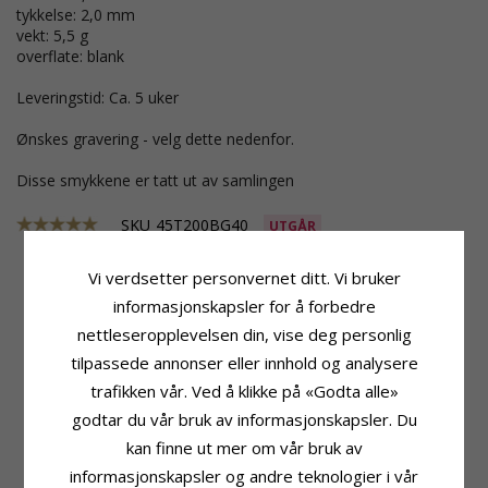
tykkelse: 2,0 mm
vekt: 5,5 g
overflate: blank
Leveringstid: Ca. 5 uker
Ønskes gravering - velg dette nedenfor.
Disse smykkene er tatt ut av samlingen
SKU
45T200BG40
UTGÅR
Vi verdsetter personvernet ditt. Vi bruker
informasjonskapsler for å forbedre
Produktinformasjon
Stein
nettleseropplevelsen din, vise deg personlig
Ringtype:
Giftering
Antall:
1
tilpassede annonser eller innhold og analysere
Karat:
14
Sliping:
Briljantslipt
Edelmetall:
Gull
Sten:
Diamant
trafikken vår. Ved å klikke på «Godta alle»
Overflate:
Blank
Diamantfarge:
Wesselton
godtar du vår bruk av informasjonskapsler. Du
Diamantklarhet:
VS
kan finne ut mer om vår bruk av
Karat:
0,05
informasjonskapsler og andre teknologier i vår
Ringskinne