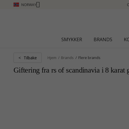
NORWAY
CHANTI CLUB - TJEN POENG SE MER - KLIKK HER
SMYKKER
BRANDS
K
Tilbake
<
Hjem
Brands
Flere brands
Giftering fra rs of scandinavia i 8 karat 