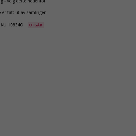
g - velg dette nedenfor.
 er tatt ut av samlingen
SKU
10834O
UTGÅR