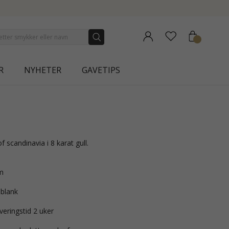
NEW COLLECTION | AURA
R
NYHETER
GAVETIPS
 of scandinavia i 8 karat gull.
m
 blank
veringstid 2 uker