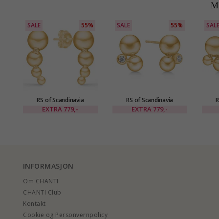
M
SALE
55%
SALE
55%
SAL
RS of Scandinavia
RS of Scandinavia
R
øredobber i forgylt sølv
øredobber i forgylt sølv
øred
EXTRA
779,-
EXTRA
779,-
INFORMASJON
Om CHANTI
CHANTI Club
Kontakt
Cookie og Personvernpolicy