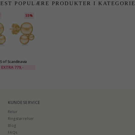
EST POPULÆRE PRODUKTER I KATEGORI
E
55%
S of Scandinavia
obber i forgylt sølv
EXTRA
779,-
KUNDESERVICE
Retur
Ringstørrelser
Blog
FAQs