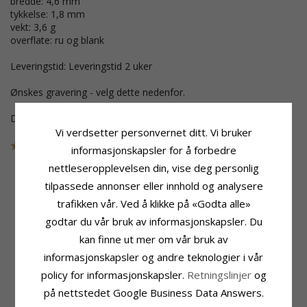
bredde: 4,6 mm
tykkelse: 1,8 mm
vekt: 3,6 g
overflate: ru og blank
Leveringstid: Leveringstid 2 uker
Ønskes gravering - velg dette nedenfor.
Disse smykkene er tatt ut av samlingen
Vi verdsetter personvernet ditt. Vi bruker
SKU
10825O
UTGÅR
informasjonskapsler for å forbedre
nettleseropplevelsen din, vise deg personlig
tilpassede annonser eller innhold og analysere
trafikken vår. Ved å klikke på «Godta alle»
Produktinformasjon
Ringskinne
godtar du vår bruk av informasjonskapsler. Du
Ringtype:
Bredde:
4,6 mm
Giftering Fra Rs Of Scandinavia
Tykkelse:
1,8 mm
kan finne ut mer om vår bruk av
Karat:
8
Vekt:
3,6 G
informasjonskapsler og andre teknologier i vår
Edelmetall:
Gull
Leveringstid:
Leveringstid 2 Uker
policy for informasjonskapsler.
Retningslinjer
og
Overflate:
Ru Og Blank
på nettstedet Google Business Data Answers.