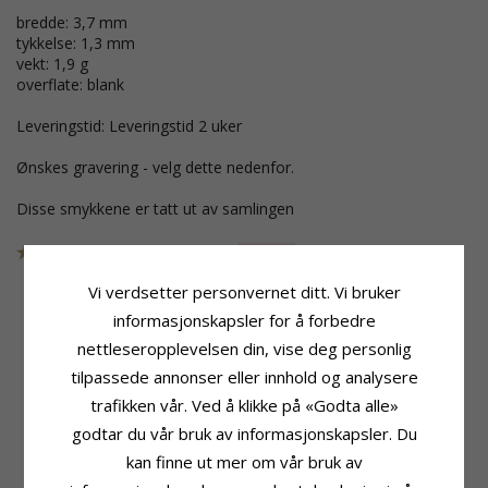
bredde: 3,7 mm
tykkelse: 1,3 mm
vekt: 1,9 g
overflate: blank
Leveringstid: Leveringstid 2 uker
Ønskes gravering - velg dette nedenfor.
Disse smykkene er tatt ut av samlingen
SKU
10814OB
UTGÅR
Vi verdsetter personvernet ditt. Vi bruker
informasjonskapsler for å forbedre
nettleseropplevelsen din, vise deg personlig
Produktinformasjon
Stein
Ringtype:
Antall:
1
tilpassede annonser eller innhold og analysere
Giftering Fra Rs Of Scandinavia
Sliping:
Briljantslipt
trafikken vår. Ved å klikke på «Godta alle»
Karat:
8
Sten:
Diamant
godtar du vår bruk av informasjonskapsler. Du
Edelmetall:
Gull
Diamantfarge:
Wesselton
Overflate:
Blank
Diamantklarhet:
SI
kan finne ut mer om vår bruk av
Karat:
0,02