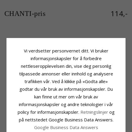
114,-
CHANTI-pris
Produktinformasjon
Stein
Stein:
Zirkon
Sliping:
Fasettslipt
Vi verdsetter personvernet ditt. Vi bruker
Anheng:
Anheng
Farge:
Hvit
informasjonskapsler for å forbedre
Edelmetall:
Sølv
Stein:
Zirkon
Overflate:
Blank
nettleseropplevelsen din, vise deg personlig
Fatning
tilpassede annonser eller innhold og analysere
Høyde:
20,7 mm
Høyde Ekskl. Øsken:
16,7 mm
trafikken vår. Ved å klikke på «Godta alle»
Bredde:
14,5 mm
godtar du vår bruk av informasjonskapsler. Du
Dybde:
3,9 mm
kan finne ut mer om vår bruk av
Leveringstid
informasjonskapsler og andre teknologier i vår
Leveringstid:
Ca. 5-10 Hverdager
policy for informasjonskapsler.
Retningslinjer
og
på nettstedet Google Business Data Answers.
MEST POPULÆRE PRODUKTER I
Google Business Data Answers
KATEGORIEN