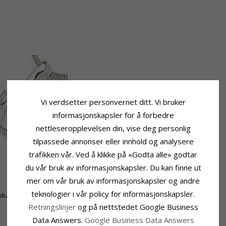
Vi verdsetter personvernet ditt. Vi bruker
informasjonskapsler for å forbedre
nettleseropplevelsen din, vise deg personlig
tilpassede annonser eller innhold og analysere
trafikken vår. Ved å klikke på «Godta alle» godtar
Fatning
du vår bruk av informasjonskapsler. Du kan finne ut
Høyde Ekskl. Øsken:
21,0 mm
mer om vår bruk av informasjonskapsler og andre
Bredde:
11,0 mm
teknologier i vår policy for informasjonskapsler.
skvannsperle
Retningslinjer
og på nettstedet Google Business
Data Answers.
Google Business Data Answers