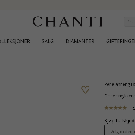
NEW COLLECTION | AURA
OLLEKSJONER
SALG
DIAMANTER
GIFTERINGE
perle anheng i
Disse smykkene
Kjøp halskjede
Velg materia