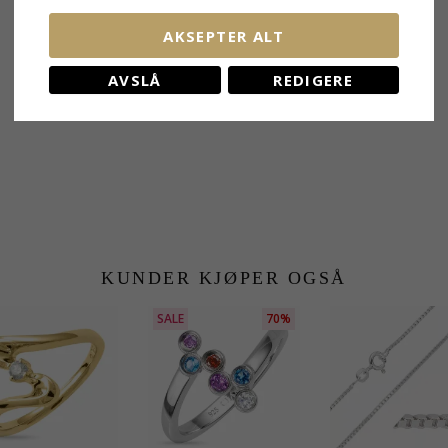
BESLEKTEDE PRODUKTER
AKSEPTER ALT
AVSLÅ
REDIGERE
KUNDER KJØPER OGSÅ
SALE
70%