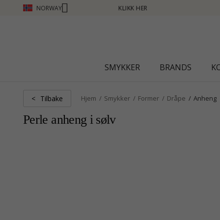
NORWAY
KK HER
SMYKKER
BRANDS
K
Tilbake
<
Hjem
Smykker
Former
Dråpe
Anheng
Perle anheng i sølv