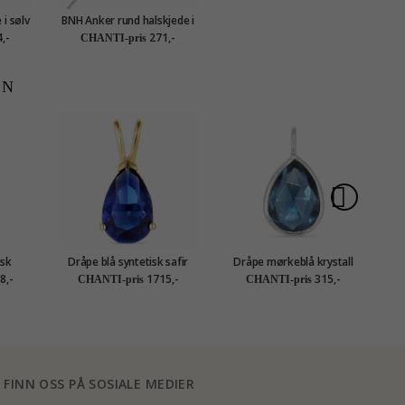
i sølv
BNH Anker rund halskjede i
m
sølv 38 cm x 1,1 mm
,-
271,-
CHANTI-pris
EN
isk
Dråpe blå syntetisk safir
Dråpe mørkeblå krystall
karat
anheng i 14 karat gull -
anheng i sølv - Loom
fo
8,-
1715,-
315,-
CHANTI-pris
CHANTI-pris
tion
Gold Collection
Stones
FINN OSS PÅ SOSIALE MEDIER