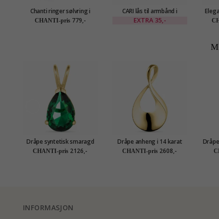
Chanti ringer sølvring i
CARI lås til armbånd i
Eleg
rodinert sølv
forgylt sølv med blank
ring 
EXTRA
35,-
779,-
CHANTI-pris
CH
overflate
M
Dråpe syntetisk smaragd
Dråpe anheng i 14 karat
Dråpe
anheng i 14 karat gull -
gull - Gold Collection
2126,-
2608,-
CHANTI-pris
CHANTI-pris
C
Gold Collection
INFORMASJON