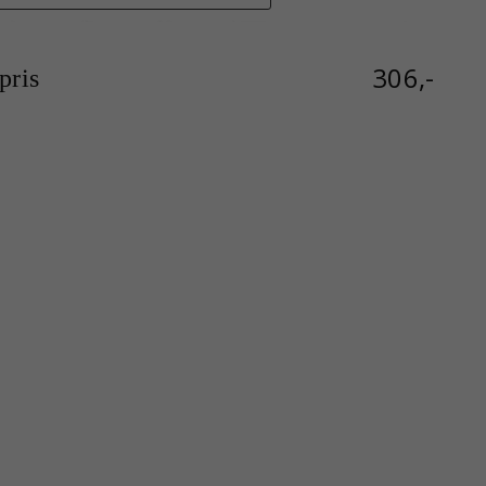
306,-
ris