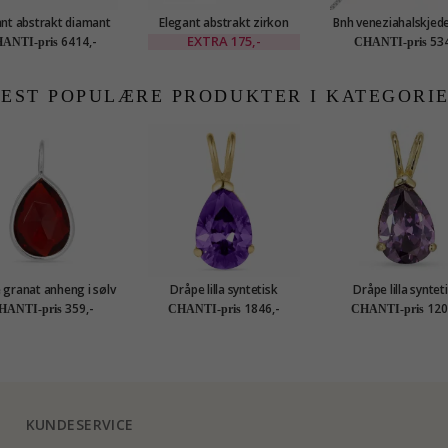
ant abstrakt diamant
Elegant abstrakt zirkon
Bnh veneziahalskjede 
i 9 karat gull 0,05 ct
ring i sølv
42 cm x 1,2 m
EXTRA
175,-
6414,-
534
ANTI-pris
CHANTI-pris
EST POPULÆRE PRODUKTER I KATEGORI
 granat anheng i sølv
Dråpe lilla syntetisk
Dråpe lilla syntet
- Loom Stones
ametyst anheng i 14 karat
ametyst anheng i 9 
359,-
1846,-
120
HANTI-pris
CHANTI-pris
CHANTI-pris
gull - Gold Collection
gull - Gold Collec
KUNDESERVICE