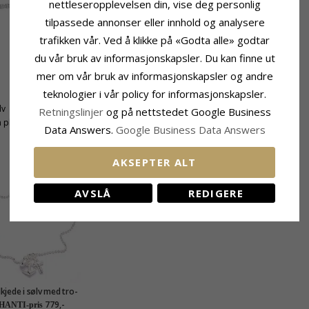
nettleseropplevelsen din, vise deg personlig
tilpassede annonser eller innhold og analysere
trafikken vår. Ved å klikke på «Godta alle» godtar
du vår bruk av informasjonskapsler. Du kan finne ut
mer om vår bruk av informasjonskapsler og andre
teknologier i vår policy for informasjonskapsler.
Fatning
lv
Bredde:
0,70 mm
Retningslinjer
og på nettstedet Google Business
 pluss 3 cm
Data Answers.
Google Business Data Answers
KUNDER KJØPER OGSÅ
AKSEPTER ALT
AVSLÅ
REDIGERE
kjede i sølv med tro-
p-kjærlighet i sølv
779,-
HANTI-pris