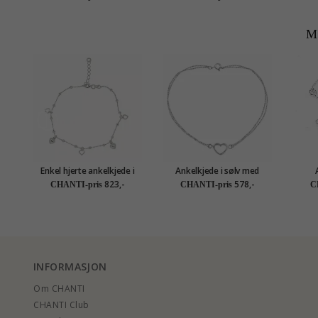
M
Enkel hjerte ankelkjede i
Ankelkjede i sølv med
sølv
hjerteanheng i sølv
823,-
578,-
CHANTI-pris
CHANTI-pris
C
INFORMASJON
Om CHANTI
CHANTI Club