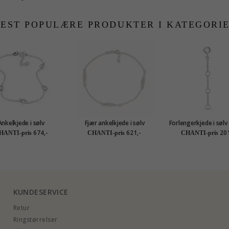
EST POPULÆRE PRODUKTER I KATEGORI
Ankelkjede i sølv
Fjær ankelkjede i sølv
Forlengerkjede i sølv
1,0 mm
674,-
621,-
201
HANTI-pris
CHANTI-pris
CHANTI-pris
KUNDESERVICE
Retur
Ringstørrelser