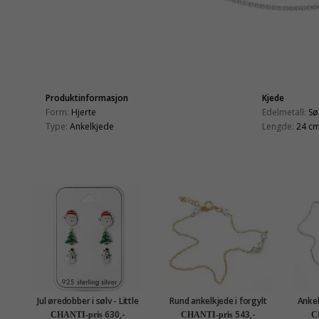
Produktinformasjon
Kjede
Form:
Hjerte
Edelmetall:
Sø
Type:
Ankelkjede
Lengde:
24 cm
Jul øredobber i sølv - Little
Rund ankelkjede i forgylt
Ankel
Ones
sølv
hå
630,-
543,-
CHANTI-pris
CHANTI-pris
C