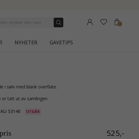
NEW COLLECTION | AURA
R
NYHETER
GAVETIPS
de i sølv med blank overflate.
 er tatt ut av samlingen
SKU
53140
UTGÅR
525,-
ris