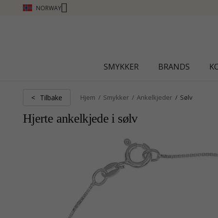
NORWAY
CHANTI CLUB - TJEN POENG SE MER - KLIKK H
SMYKKER
BRANDS
K
Tilbake
<
Hjem
Smykker
Ankelkjeder
Sølv
Hjerte ankelkjede i sølv