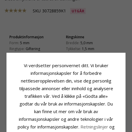
SKU
30728859K1
UTGÅR
Produktinformasjon
Ringskinne
Form:
5 mm
Bredde:
5,0 mm
Ringtype:
Giftering
Tykkelse:
1,5 mm
Karat:
9
Vekt:
4,7 G
Edelmetall:
Gull
Leveringstid:
Ca. 5 Uker
Vi verdsetter personvernet ditt. Vi bruker
Overflate:
Blank
informasjonskapsler for å forbedre
nettleseropplevelsen din, vise deg personlig
BESLEKTEDE PRODUKTER
tilpassede annonser eller innhold og analysere
trafikken vår. Ved å klikke på «Godta alle»
godtar du vår bruk av informasjonskapsler. Du
kan finne ut mer om vår bruk av
informasjonskapsler og andre teknologier i vår
policy for informasjonskapsler.
Retningslinjer
og
5 mm giftering i 9
5 mm giftering i 14
5 mm giftering i 14