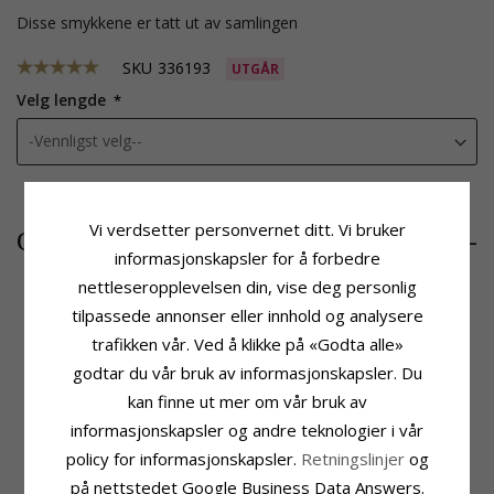
Disse smykkene er tatt ut av samlingen
SKU
336193
UTGÅR
Velg lengde
Vi verdsetter personvernet ditt. Vi bruker
228,-
CHANTI-pris
informasjonskapsler for å forbedre
nettleseropplevelsen din, vise deg personlig
tilpassede annonser eller innhold og analysere
trafikken vår. Ved å klikke på «Godta alle»
Produktinformasjon
Størrelse
Adjektiv:
Flat
Trådtykkelse:
6 mm
godtar du vår bruk av informasjonskapsler. Du
Farge:
Rosa
Bredde:
6 mm
kan finne ut mer om vår bruk av
Kjedetype:
Magnetarmbånd
Leveringstid
informasjonskapsler og andre teknologier i vår
Edelmetall:
Leveringstid:
Ca. 5-10 Hverdager
Lær Med Forgylt Stållås
policy for informasjonskapsler.
Retningslinjer
og
Overflate:
Matt
på nettstedet Google Business Data Answers.