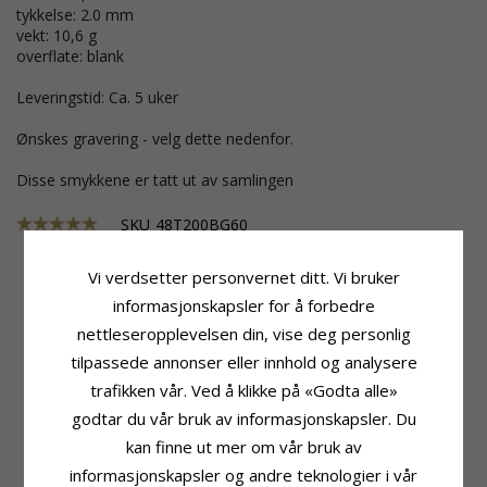
tykkelse: 2.0 mm
vekt: 10,6 g
overflate: blank
Leveringstid: Ca. 5 uker
Ønskes gravering - velg dette nedenfor.
Disse smykkene er tatt ut av samlingen
SKU
48T200BG60
Vi verdsetter personvernet ditt. Vi bruker
informasjonskapsler for å forbedre
Produktinformasjon
Stein
nettleseropplevelsen din, vise deg personlig
Ringtype:
Giftering
Antall:
1
tilpassede annonser eller innhold og analysere
Karat:
14
Sliping:
Briljantslipt
Edelmetall:
Gull
Sten:
Diamant
trafikken vår. Ved å klikke på «Godta alle»
Overflate:
Blank
Diamantfarge:
Wesselton
godtar du vår bruk av informasjonskapsler. Du
Diamantklarhet:
VS
kan finne ut mer om vår bruk av
Karat:
0,05
informasjonskapsler og andre teknologier i vår
Ringskinne