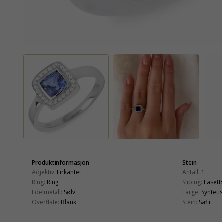
Produktinformasjon
Stein
Adjektiv:
Firkantet
Antall:
1
Ring:
Ring
Sliping:
Fasetts
Edelmetall:
Sølv
Farge:
Synteti
Overflate:
Blank
Stein:
Safir