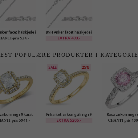
ker facet halskjede i
BNH Anker facet halskjede i
lv 50 cm x 1,4 mm
sølv 55 cm x 1,4 mm
EXTRA
490,-
534,-
HANTI-pris
EST POPULÆRE PRODUKTER I KATEGORI
SALE
25%
 zirkon ring i 9 karat
Firkantet zirkon gullring i 9
Rosa zirkon ring i 
l - Gold Collection
karat gull
EXTRA
5206,-
5941,-
100
ANTI-pris
CHANTI-pris