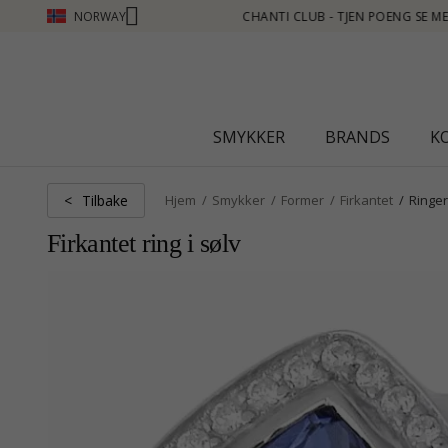
NORWAY
 - KLIKK HER
SMYKKER
BRANDS
K
Tilbake
<
Hjem
Smykker
Former
Firkantet
Ringer
Firkantet ring i sølv