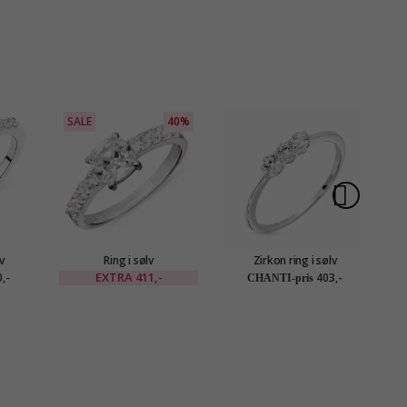
SALE
40%
v
Ring i sølv
Zirkon ring i sølv
EXTRA
411,-
,-
403,-
CHANTI-pris