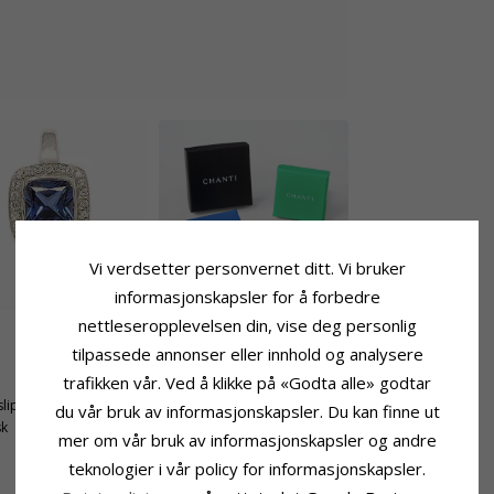
Vi verdsetter personvernet ditt. Vi bruker
informasjonskapsler for å forbedre
nettleseropplevelsen din, vise deg personlig
tilpassede annonser eller innhold og analysere
Stein
trafikken vår. Ved å klikke på «Godta alle» godtar
Antall:
36
lipt
Sliping:
Fasettslipt
du vår bruk av informasjonskapsler. Du kan finne ut
sk
Farge:
Hvit
mer om vår bruk av informasjonskapsler og andre
Stein:
Zirkon
teknologier i vår policy for informasjonskapsler.