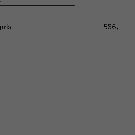
586,-
ris