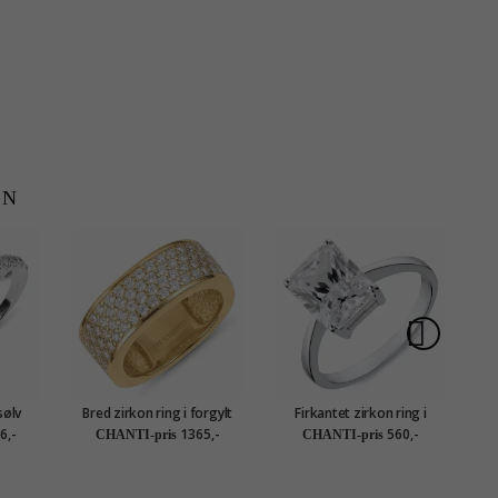
EN
sølv
Bred zirkon ring i forgylt
Firkantet zirkon ring i
sølv
rodinert sølv
b
6,-
1365,-
560,-
CHANTI-pris
CHANTI-pris