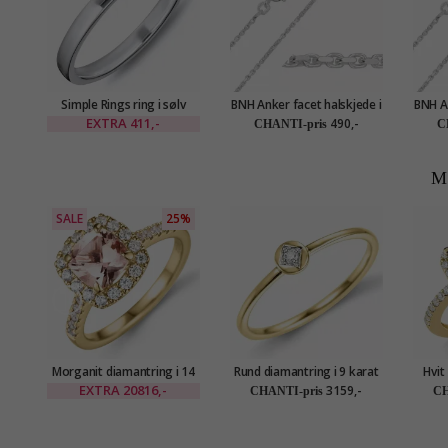
Simple Rings ring i sølv
BNH Anker facet halskjede i
BNH An
sølv 45 cm x 1,4 mm
sø
EXTRA
411,-
490,-
CHANTI-pris
C
M
SALE
25%
Morganit diamantring i 14
Rund diamantring i 9 karat
Hvit
karat gull 1,25 ct 0,44 ct
gull og hvitt gull 0,01 ct
gul
EXTRA
20816,-
3159,-
CHANTI-pris
CH