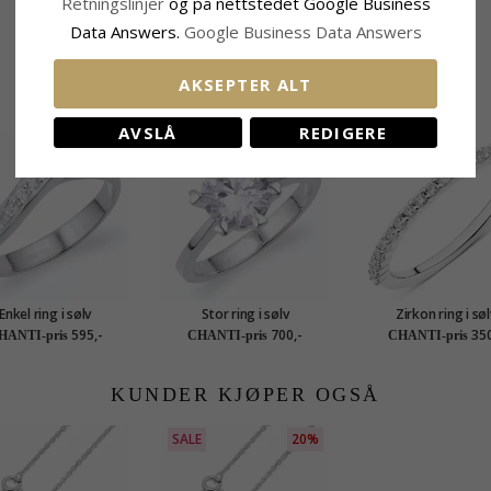
Retningslinjer
og på nettstedet Google Business
Data Answers.
Google Business Data Answers
AKSEPTER ALT
BESLEKTEDE PRODUKTER
AVSLÅ
REDIGERE
Enkel ring i sølv
Stor ring i sølv
Zirkon ring i søl
595,-
700,-
350
HANTI-pris
CHANTI-pris
CHANTI-pris
KUNDER KJØPER OGSÅ
SALE
20%