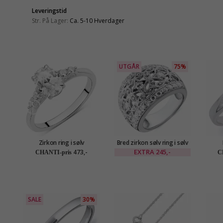
Leveringstid
Str. På Lager:
Ca. 5-10 Hverdager
UTGÅR
75%
Zirkon ring i sølv
Bred zirkon sølv ring i sølv
EXTRA
245,-
473,-
CHANTI-pris
C
SALE
30%