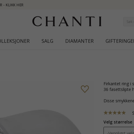
NEW COLLECTION | AURA
OLLEKSJONER
SALG
DIAMANTER
GIFTERINGE
firkantet ring i sølv med blank overflate og 1 fasettslipte syntetiske safirer og
36 fasettslipte h
Disse smykkene
Velg størrelse