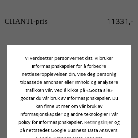
11331,-
CHANTI-pris
Produktinformasjon
Sten
Adjektiv:
Firkantet
Antall:
14
Vi verdsetter personvernet ditt. Vi bruker
Stein:
Diamant
Sliping:
Briljantslipt
informasjonskapsler for å forbedre
Ring:
Ring
Sten:
Diamant
nettleseropplevelsen din, vise deg personlig
Karat:
14
Diamantfarge:
Wesselton
Edelmetall:
Gull Og Hvitt Gull
Diamantklarhet:
SI
tilpassede annonser eller innhold og analysere
Overflate:
Blank
Karat:
0,126
trafikken vår. Ved å klikke på «Godta alle»
Ringskinne
Leveringstid
godtar du vår bruk av informasjonskapsler. Du
Bredde Topp:
5,0 mm
Str. På Lager:
Ca. 5-10 Hverdager
kan finne ut mer om vår bruk av
Bredde Bunn:
2,2 mm
informasjonskapsler og andre teknologier i vår
Tykkelse Topp:
3,1 mm
Tykkelse Bunn:
1,5 mm
policy for informasjonskapsler.
Retningslinjer
og
på nettstedet Google Business Data Answers.
MEST POPULÆRE PRODUKTER I