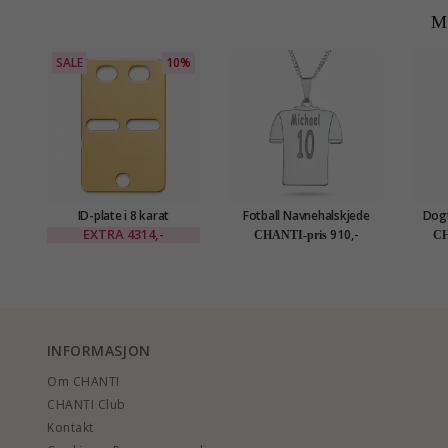
M
SALE
10%
ID-plate i 8 karat
Fotball Navnehalskjede
Dogt
med anheng i sølv - My
med
EXTRA
4314,-
910,-
CHANTI-pris
CH
Letter
INFORMASJON
Om CHANTI
CHANTI Club
Kontakt