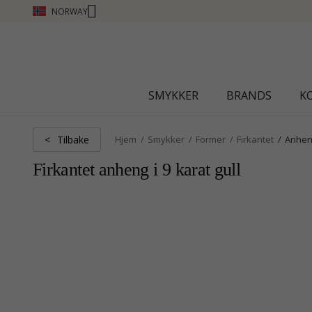
NORWAY
CHANTI CLUB - TJEN POENG SE MER - KLIKK HER
SMYKKER
BRANDS
K
Tilbake
<
Hjem
Smykker
Former
Firkantet
Anhe
Firkantet anheng i 9 karat gull