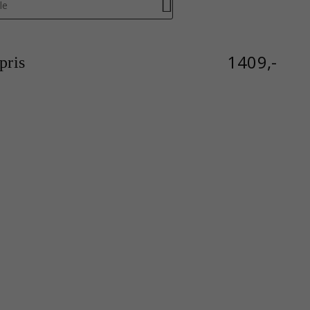
le
1409,-
ris