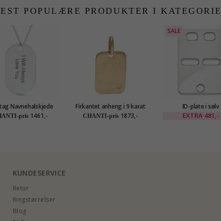
EST POPULÆRE PRODUKTER I KATEGORI
SALE
ag Navnehalskjede
Firkantet anheng i 9 karat
ID-plate i sølv
 anheng i sølv - My
gull 0,005 ct
EXTRA
481,-
1461,-
1873,-
ANTI-pris
CHANTI-pris
Letter
KUNDESERVICE
Retur
Ringstørrelser
Blog