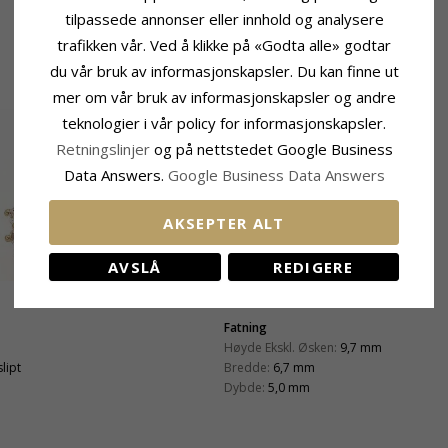
tilpassede annonser eller innhold og analysere
trafikken vår. Ved å klikke på «Godta alle» godtar
du vår bruk av informasjonskapsler. Du kan finne ut
mer om vår bruk av informasjonskapsler og andre
teknologier i vår policy for informasjonskapsler.
Retningslinjer
og på nettstedet Google Business
Data Answers.
Google Business Data Answers
AKSEPTER ALT
AVSLÅ
REDIGERE
Fatning
Høyde Ekskl. Øsken:
9,7 mm
lipt
Bredde:
6,7 mm
Dybde:
5,0 mm