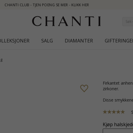
OLLEKSJONER
SALG
DIAMANTER
GIFTERINGE
ng
firkantet anheng i 9 karat gull med blank overflate og 9 fasettslipte hvite
zirkoner.
Disse smykkene
Kjøp halskjede