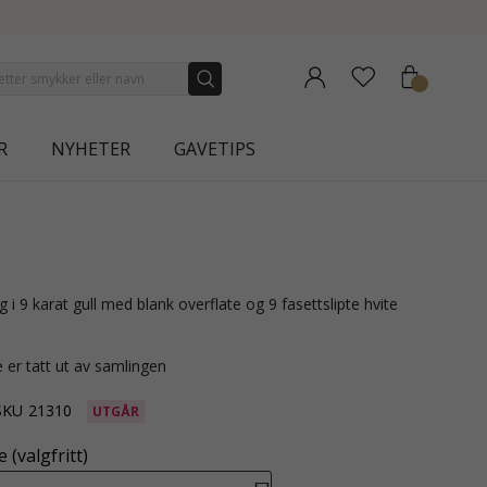
NEW COLLECTION | AURA
R
NYHETER
GAVETIPS
 er tatt ut av samlingen
SKU
21310
UTGÅR
 (valgfritt)