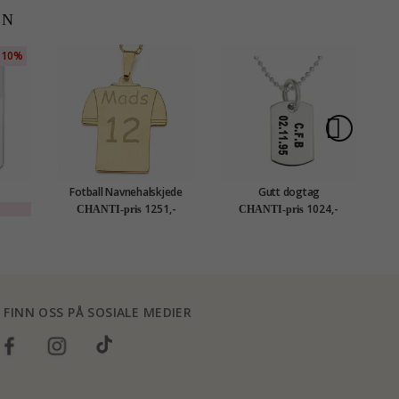
EN
10%
Fotball Navnehalskjede
Gutt dogtag
Fi
med anheng i forgylt sølv -
Navnehalskjede med
1251,-
1024,-
CHANTI-pris
CHANTI-pris
My Letter
anheng i sølv - My Letter
FINN OSS PÅ SOSIALE MEDIER