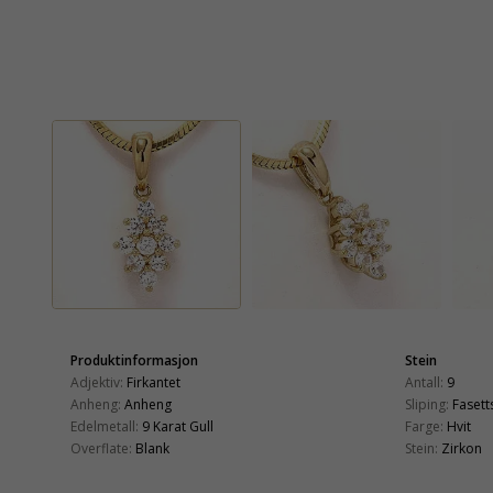
Produktinformasjon
Stein
Adjektiv:
Firkantet
Antall:
9
Anheng:
Anheng
Sliping:
Fasetts
Edelmetall:
9 Karat Gull
Farge:
Hvit
Overflate:
Blank
Stein:
Zirkon