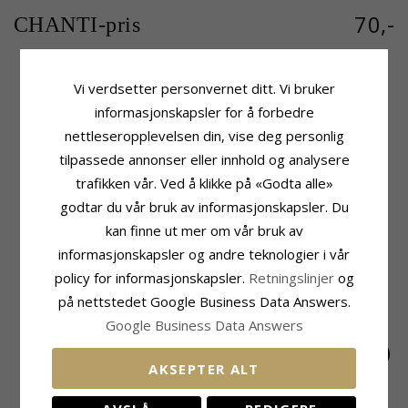
70,-
CHANTI-pris
Vi verdsetter personvernet ditt. Vi bruker
Produktinformasjon
Fatning
informasjonskapsler for å forbedre
Form:
Vinge
Høyde:
33 mm
nettleseropplevelsen din, vise deg personlig
Anheng:
Anheng
Bredde:
13 mm
tilpassede annonser eller innhold og analysere
Edelmetall:
Stål
Leveringstid
Overflate:
trafikken vår. Ved å klikke på «Godta alle»
Blank
Leveringstid:
Ca. 5-10 Hverdager
godtar du vår bruk av informasjonskapsler. Du
kan finne ut mer om vår bruk av
MEST POPULÆRE PRODUKTER I
informasjonskapsler og andre teknologier i vår
KATEGORIEN
policy for informasjonskapsler.
Retningslinjer
og
på nettstedet Google Business Data Answers.
Google Business Data Answers
AKSEPTER ALT
15 mm margeritt
16 mm hjerte
15 mm Siersbøl