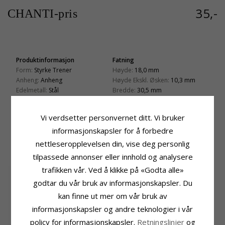
35,-
CHANTI-pris
Produktinformasjon
Fatning
Form:
Styrke Trener
Høyde:
18,0 mm
Anheng:
Anheng
Høyde Ekskl. Øsken:
10,3 mm
Edelmetall:
Stål
Bredde:
30,5 mm
Overflate:
Blank
Dybde:
10,0 mm
Leveringstid
Vi verdsetter personvernet ditt. Vi bruker
Leveringstid:
Ca. 5-10 Hverdager
informasjonskapsler for å forbedre
nettleseropplevelsen din, vise deg personlig
KUNDER KJØPER OGSÅ
tilpassede annonser eller innhold og analysere
trafikken vår. Ved å klikke på «Godta alle»
godtar du vår bruk av informasjonskapsler. Du
kan finne ut mer om vår bruk av
informasjonskapsler og andre teknologier i vår
policy for informasjonskapsler.
Retningslinjer
og