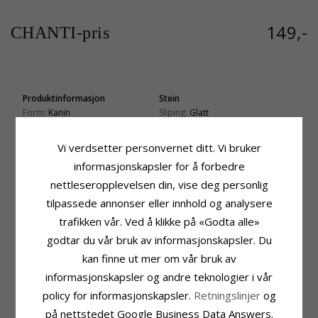
149,-
CHANTI-pris
Produktinformasjon
Stein
Form:
Kanin
Sliping:
Glatt
Anheng:
Anheng
Farge:
Hvit
Edelmetall:
Sølv
Stein:
Emalje
Vi verdsetter personvernet ditt. Vi bruker
Overflate:
Blank
Stein
informasjonskapsler for å forbedre
Sliping:
Glatt
nettleseropplevelsen din, vise deg personlig
Farge:
Rosa
tilpassede annonser eller innhold og analysere
Stein:
Emalje
trafikken vår. Ved å klikke på «Godta alle»
Stein
Fatning
godtar du vår bruk av informasjonskapsler. Du
Sliping:
Glatt
Høyde Ekskl. Øsken:
12,2 mm
Farge:
Svart
Bredde:
11 mm
kan finne ut mer om vår bruk av
Stein:
Emalje
Dybde:
1,6 mm
informasjonskapsler og andre teknologier i vår
Leveringstid
policy for informasjonskapsler.
Retningslinjer
og
Leveringstid:
Ca. 5-10 Hverdager
på nettstedet Google Business Data Answers.