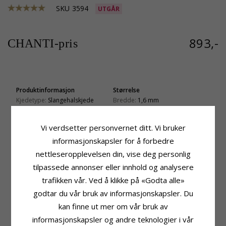
SKU
3594
UTGÅR
893,-
CHANTI-pris
Produktinformasjon
Størrelse
Kjedetype:
Slangehalskjede
Bredde:
1,6 mm
Edelmetall:
Sølv
Lengde:
55 cm
Overflate:
Fasettslipt Og Blank
Vekt:
10,7 Gram
Vi verdsetter personvernet ditt. Vi bruker
Leveringstid
informasjonskapsler for å forbedre
Leveringstid:
Ca. 5-10 Hverdager
nettleseropplevelsen din, vise deg personlig
tilpassede annonser eller innhold og analysere
KUNDER KJØPER OGSÅ
trafikken vår. Ved å klikke på «Godta alle»
SALE
20%
godtar du vår bruk av informasjonskapsler. Du
kan finne ut mer om vår bruk av
informasjonskapsler og andre teknologier i vår