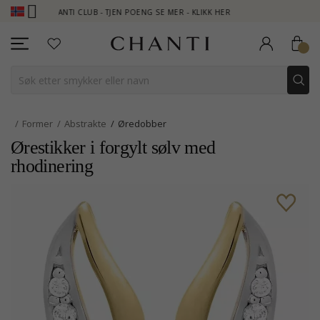
CHANTI CLUB - TJEN POENG SE MER - KLIKK HER
NEW COLLECTI
Former
Abstrakte
Øredobber
Ørestikker i forgylt sølv med
rhodinering