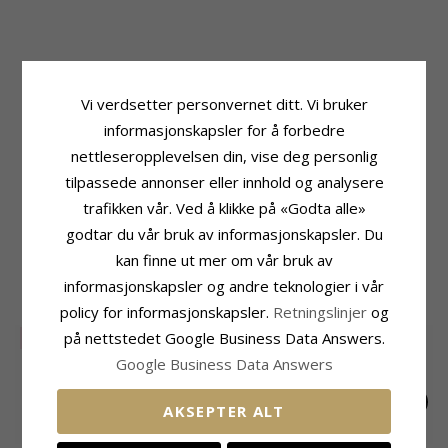
Produktinformasjon
Stein
Øredobber:
Ørestikker
Antall:
10
Vi verdsetter personvernet ditt. Vi bruker
Edelmetall:
Sliping:
Fasettslipt
informasjonskapsler for å forbedre
Forgylt Sølv Med Rhodinering
Farge:
Hvit
Overflate:
Blank
Stein:
Zirkon
nettleseropplevelsen din, vise deg personlig
tilpassede annonser eller innhold og analysere
Størrelse
Leveringstid
Høyde:
16,0 mm
Leveringstid:
Ca. 5-10 Hverdager
trafikken vår. Ved å klikke på «Godta alle»
Bredde:
7,0 mm
godtar du vår bruk av informasjonskapsler. Du
kan finne ut mer om vår bruk av
MEST POPULÆRE PRODUKTER I
informasjonskapsler og andre teknologier i vår
KATEGORIEN
policy for informasjonskapsler.
Retningslinjer
og
på nettstedet Google Business Data Answers.
SALE
25%
Google Business Data Answers
AKSEPTER ALT