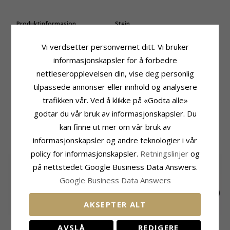
Produktinformasjon
Stein
Stein:
Kalsedon
Antall:
2
Øredobber:
Øredobber
Sliping:
Glatt
Vi verdsetter personvernet ditt. Vi bruker
Edelmetall:
Forgylt Sølv
Farge:
Mintgrønn
informasjonskapsler for å forbedre
Overflate:
Blank
Stein:
Kalsedon
nettleseropplevelsen din, vise deg personlig
Størrelse
Leveringstid
tilpassede annonser eller innhold og analysere
Høyde:
27,0 mm
Leveringstid:
Ca. 5-10 Hverdager
trafikken vår. Ved å klikke på «Godta alle»
Bredde:
11,0 mm
godtar du vår bruk av informasjonskapsler. Du
kan finne ut mer om vår bruk av
MEST POPULÆRE PRODUKTER I
KATEGORIEN
informasjonskapsler og andre teknologier i vår
policy for informasjonskapsler.
Retningslinjer
og
SALE
35%
på nettstedet Google Business Data Answers.
Google Business Data Answers
AKSEPTER ALT
10 mm Støvring
13 mm diamant creol
10 mm Støvring
AVSLÅ
REDIGERE
Design creol i 8 karat
i 14 karat gull med
Design creol i 14