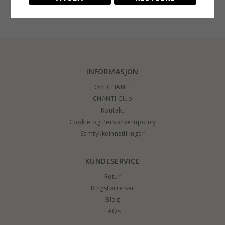
EXTRA
10518,-
2748,-
4191,-
CHANTI-pris
CHANTI-pris
diamant
karat gull
INFORMASJON
Om CHANTI
CHANTI Club
Kontakt
Cookie og Personvernpolicy
Samtykkeinnstillinger
KUNDESERVICE
Retur
Ringstørrelser
Blog
FAQs