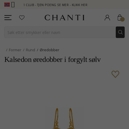
CHANTI CLUB - TJEN POENG SE MER - KLIKK HER
NEW COLLECTI
Former
Rund
Øredobber
Kalsedon øredobber i forgylt sølv